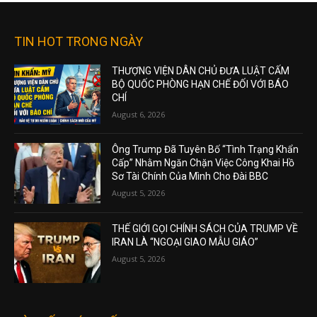
TIN HOT TRONG NGÀY
THƯỢNG VIỆN DÂN CHỦ ĐƯA LUẬT CẤM
BỘ QUỐC PHÒNG HẠN CHẾ ĐỐI VỚI BÁO
CHÍ
August 6, 2026
Ông Trump Đã Tuyên Bố “Tình Trạng Khẩn
Cấp” Nhằm Ngăn Chặn Việc Công Khai Hồ
Sơ Tài Chính Của Mình Cho Đài BBC
August 5, 2026
THẾ GIỚI GỌI CHÍNH SÁCH CỦA TRUMP VỀ
IRAN LÀ “NGOẠI GIAO MẪU GIÁO”
August 5, 2026