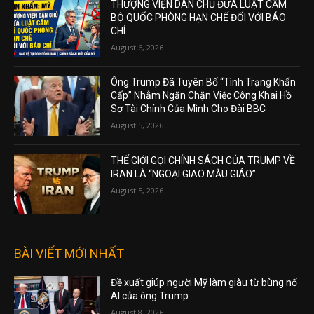
THƯỢNG VIỆN DÂN CHỦ ĐƯA LUẬT CẤM
BỘ QUỐC PHÒNG HẠN CHẾ ĐỐI VỚI BÁO
CHÍ
August 6, 2026
Ông Trump Đã Tuyên Bố “Tình Trạng Khẩn
Cấp” Nhằm Ngăn Chặn Việc Công Khai Hồ
Sơ Tài Chính Của Mình Cho Đài BBC
August 5, 2026
THẾ GIỚI GỌI CHÍNH SÁCH CỦA TRUMP VỀ
IRAN LÀ “NGOẠI GIAO MẪU GIÁO”
August 5, 2026
BÀI VIẾT MỚI NHẤT
Đề xuất giúp người Mỹ làm giàu từ bùng nổ
AI của ông Trump
August 8, 2026