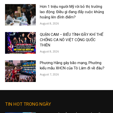
Hơn 1 triệu người Mỹ rời bỏ thị trường
lao động: Điều gì đang đẩy cuộc khủng
hoảng lên đỉnh điểm?
August 8, 2026
QUẬN CAM – BIỂU TÌNH ĐẦY KHÍ THẾ
CHỐNG CA NÔ VIỆT CỘNG QUỐC
THIÊN
August 8, 2026
Phương Hằng gây bão mạng, Phường
kiểu mẫu XHCN của Tô Lâm đi về đâu?
August 7, 2026
TIN HOT TRONG NGÀY