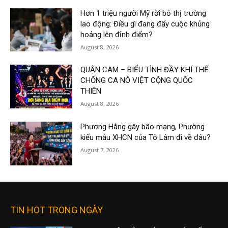
Hơn 1 triệu người Mỹ rời bỏ thị trường
lao động: Điều gì đang đẩy cuộc khủng
hoảng lên đỉnh điểm?
August 8, 2026
QUẬN CAM – BIỂU TÌNH ĐẦY KHÍ THẾ
CHỐNG CA NÔ VIỆT CỘNG QUỐC
THIÊN
August 8, 2026
Phương Hằng gây bão mạng, Phường
kiểu mẫu XHCN của Tô Lâm đi về đâu?
August 7, 2026
TIN HOT TRONG NGÀY