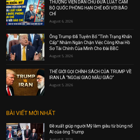
THƯỢNG VIỆN DÂN CHỦ ĐƯA LUẬT CẤM
BỘ QUỐC PHÒNG HẠN CHẾ ĐỐI VỚI BÁO
CHÍ
August 6, 2026
Ông Trump Đã Tuyên Bố “Tình Trạng Khẩn
Cấp” Nhằm Ngăn Chặn Việc Công Khai Hồ
Sơ Tài Chính Của Mình Cho Đài BBC
August 5, 2026
THẾ GIỚI GỌI CHÍNH SÁCH CỦA TRUMP VỀ
IRAN LÀ “NGOẠI GIAO MẪU GIÁO”
August 5, 2026
BÀI VIẾT MỚI NHẤT
Đề xuất giúp người Mỹ làm giàu từ bùng nổ
AI của ông Trump
August 8, 2026