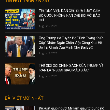
TIN HOT TRONG NGÀY
THƯỢNG VIỆN DÂN CHỦ ĐƯA LUẬT CẤM
BỘ QUỐC PHÒNG HẠN CHẾ ĐỐI VỚI BÁO
CHÍ
August 6, 2026
Ông Trump Đã Tuyên Bố “Tình Trạng Khẩn
Cấp” Nhằm Ngăn Chặn Việc Công Khai Hồ
Sơ Tài Chính Của Mình Cho Đài BBC
August 5, 2026
THẾ GIỚI GỌI CHÍNH SÁCH CỦA TRUMP VỀ
IRAN LÀ “NGOẠI GIAO MẪU GIÁO”
August 5, 2026
BÀI VIẾT MỚI NHẤT
Đề xuất giúp người Mỹ làm giàu từ bùng nổ