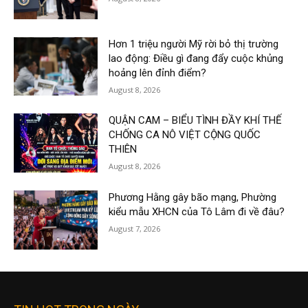
Hơn 1 triệu người Mỹ rời bỏ thị trường
lao động: Điều gì đang đẩy cuộc khủng
hoảng lên đỉnh điểm?
August 8, 2026
QUẬN CAM – BIỂU TÌNH ĐẦY KHÍ THẾ
CHỐNG CA NÔ VIỆT CỘNG QUỐC
THIÊN
August 8, 2026
Phương Hằng gây bão mạng, Phường
kiểu mẫu XHCN của Tô Lâm đi về đâu?
August 7, 2026