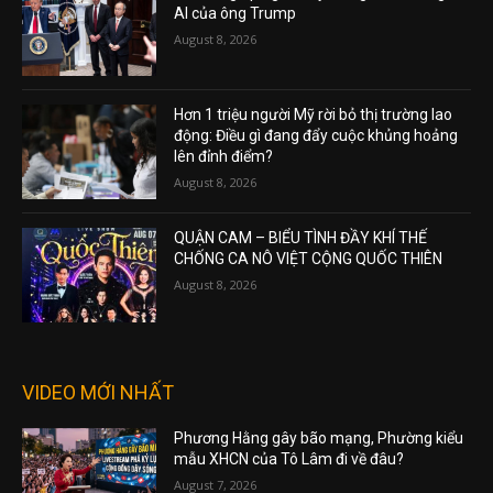
AI của ông Trump
August 8, 2026
Hơn 1 triệu người Mỹ rời bỏ thị trường lao
động: Điều gì đang đẩy cuộc khủng hoảng
lên đỉnh điểm?
August 8, 2026
QUẬN CAM – BIỂU TÌNH ĐẦY KHÍ THẾ
CHỐNG CA NÔ VIỆT CỘNG QUỐC THIÊN
August 8, 2026
VIDEO MỚI NHẤT
Phương Hằng gây bão mạng, Phường kiểu
mẫu XHCN của Tô Lâm đi về đâu?
August 7, 2026