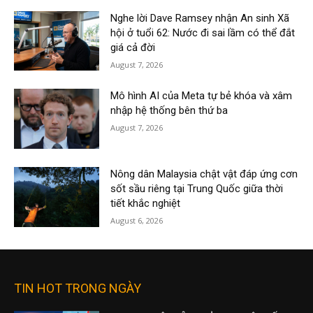
Nghe lời Dave Ramsey nhận An sinh Xã
hội ở tuổi 62: Nước đi sai lầm có thể đắt
giá cả đời
August 7, 2026
Mô hình AI của Meta tự bẻ khóa và xâm
nhập hệ thống bên thứ ba
August 7, 2026
Nông dân Malaysia chật vật đáp ứng cơn
sốt sầu riêng tại Trung Quốc giữa thời
tiết khắc nghiệt
August 6, 2026
TIN HOT TRONG NGÀY