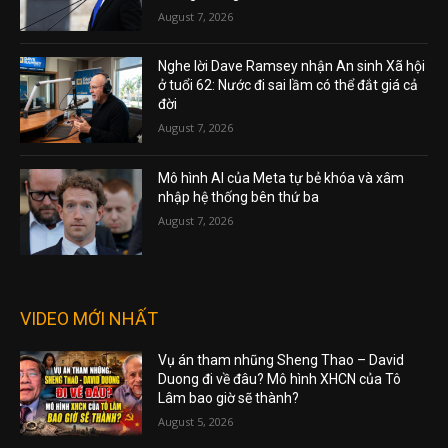
August 7, 2026
Nghe lời Dave Ramsey nhận An sinh Xã hội
ở tuổi 62: Nước đi sai lầm có thể đắt giá cả
đời
August 7, 2026
Mô hình AI của Meta tự bẻ khóa và xâm
nhập hệ thống bên thứ ba
August 7, 2026
VIDEO MỚI NHẤT
Vụ án tham nhũng Sheng Thao – David
Duong đi về đâu? Mô hình XHCN của Tô
Lâm bao giờ sẽ thành?
August 5, 2026