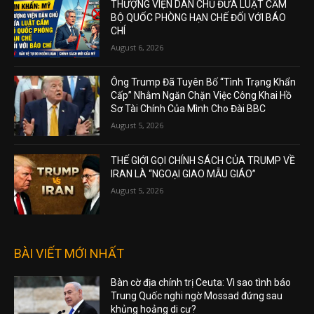
THƯỢNG VIỆN DÂN CHỦ ĐƯA LUẬT CẤM
BỘ QUỐC PHÒNG HẠN CHẾ ĐỐI VỚI BÁO
CHÍ
August 6, 2026
Ông Trump Đã Tuyên Bố “Tình Trạng Khẩn
Cấp” Nhằm Ngăn Chặn Việc Công Khai Hồ
Sơ Tài Chính Của Mình Cho Đài BBC
August 5, 2026
THẾ GIỚI GỌI CHÍNH SÁCH CỦA TRUMP VỀ
IRAN LÀ “NGOẠI GIAO MẪU GIÁO”
August 5, 2026
BÀI VIẾT MỚI NHẤT
Bàn cờ địa chính trị Ceuta: Vì sao tình báo
Trung Quốc nghi ngờ Mossad đứng sau
khủng hoảng di cư?