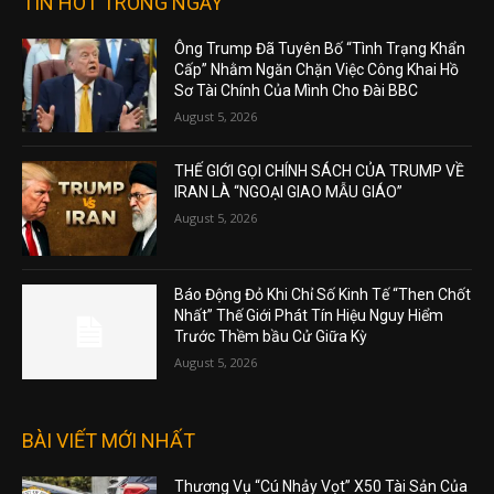
TIN HOT TRONG NGÀY
Ông Trump Đã Tuyên Bố “Tình Trạng Khẩn
Cấp” Nhằm Ngăn Chặn Việc Công Khai Hồ
Sơ Tài Chính Của Mình Cho Đài BBC
August 5, 2026
THẾ GIỚI GỌI CHÍNH SÁCH CỦA TRUMP VỀ
IRAN LÀ “NGOẠI GIAO MẪU GIÁO”
August 5, 2026
Báo Động Đỏ Khi Chỉ Số Kinh Tế “Then Chốt
Nhất” Thế Giới Phát Tín Hiệu Nguy Hiểm
Trước Thềm bầu Cử Giữa Kỳ
August 5, 2026
BÀI VIẾT MỚI NHẤT
Thương Vụ “Cú Nhảy Vọt” X50 Tài Sản Của