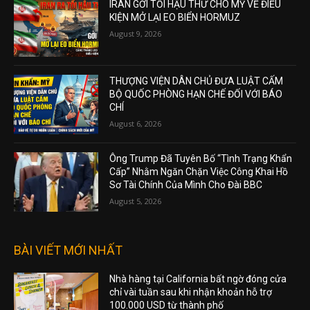
IRAN GỞI TỐI HẬU THƯ CHO MỸ VỀ ĐIỀU
KIỆN MỞ LẠI EO BIỂN HORMUZ
August 9, 2026
THƯỢNG VIỆN DÂN CHỦ ĐƯA LUẬT CẤM
BỘ QUỐC PHÒNG HẠN CHẾ ĐỐI VỚI BÁO
CHÍ
August 6, 2026
Ông Trump Đã Tuyên Bố “Tình Trạng Khẩn
Cấp” Nhằm Ngăn Chặn Việc Công Khai Hồ
Sơ Tài Chính Của Mình Cho Đài BBC
August 5, 2026
BÀI VIẾT MỚI NHẤT
Nhà hàng tại California bất ngờ đóng cửa
chỉ vài tuần sau khi nhận khoản hỗ trợ
100.000 USD từ thành phố