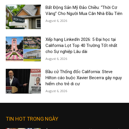
Bất Động Sản Mỹ Đảo Chiều: “Thời Cơ
Vàng” Cho Người Mua Căn Nhà Đầu Tiên
August 6, 2026
Xếp hạng LinkedIn 2026: 5 Đại học tại
California Lọt Top 40 Trường Tốt nhất
cho Sự nghiệp Lâu dài
August 6, 2026
Bầu cử Thống đốc California: Steve
Hilton cáo buộc Xavier Becerra gây nguy
hiểm cho trẻ di cư
August 6, 2026
TIN HOT TRONG NGÀY