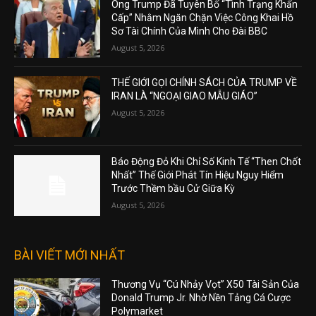
Ông Trump Đã Tuyên Bố “Tình Trạng Khẩn
Cấp” Nhằm Ngăn Chặn Việc Công Khai Hồ
Sơ Tài Chính Của Mình Cho Đài BBC
August 5, 2026
THẾ GIỚI GỌI CHÍNH SÁCH CỦA TRUMP VỀ
IRAN LÀ “NGOẠI GIAO MẪU GIÁO”
August 5, 2026
Báo Động Đỏ Khi Chỉ Số Kinh Tế “Then Chốt
Nhất” Thế Giới Phát Tín Hiệu Nguy Hiểm
Trước Thềm bầu Cử Giữa Kỳ
August 5, 2026
BÀI VIẾT MỚI NHẤT
Thương Vụ “Cú Nhảy Vọt” X50 Tài Sản Của
Donald Trump Jr. Nhờ Nền Tảng Cá Cược
Polymarket