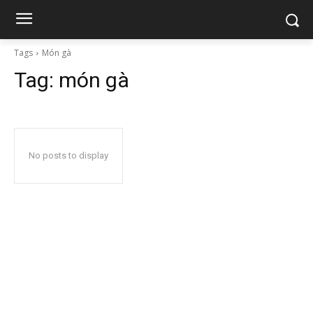
Tags
Món gà
Tag:
món gà
No posts to display