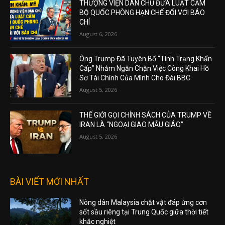
THƯỢNG VIỆN DÂN CHỦ ĐƯA LUẬT CẤM
BỘ QUỐC PHÒNG HẠN CHẾ ĐỐI VỚI BÁO
CHÍ
August 6, 2026
Ông Trump Đã Tuyên Bố “Tình Trạng Khẩn
Cấp” Nhằm Ngăn Chặn Việc Công Khai Hồ
Sơ Tài Chính Của Mình Cho Đài BBC
August 5, 2026
THẾ GIỚI GỌI CHÍNH SÁCH CỦA TRUMP VỀ
IRAN LÀ “NGOẠI GIAO MẪU GIÁO”
August 5, 2026
BÀI VIẾT MỚI NHẤT
Nông dân Malaysia chật vật đáp ứng cơn
sốt sầu riêng tại Trung Quốc giữa thời tiết
khắc nghiệt