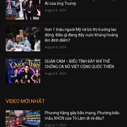
AI của ông Trump
August 8, 2026
Hơn 1 triệu người Mỹ rời bỏ thị trường lao
động: Điều gì đang đẩy cuộc khủng hoảng
lên đỉnh điểm?
August 8, 2026
QUẬN CAM – BIỂU TÌNH ĐẦY KHÍ THẾ
CHỐNG CA NÔ VIỆT CỘNG QUỐC THIÊN
August 8, 2026
VIDEO MỚI NHẤT
Phương Hằng gây bão mạng, Phường kiểu
mẫu XHCN của Tô Lâm đi về đâu?
August 7, 2026