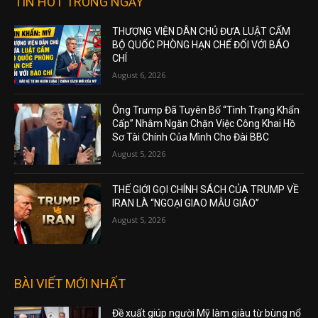
TIN HOT TRONG NGÀY
THƯỢNG VIỆN DÂN CHỦ ĐƯA LUẬT CẤM
BỘ QUỐC PHÒNG HẠN CHẾ ĐỐI VỚI BÁO
CHÍ
August 6, 2026
Ông Trump Đã Tuyên Bố “Tình Trạng Khẩn
Cấp” Nhằm Ngăn Chặn Việc Công Khai Hồ
Sơ Tài Chính Của Mình Cho Đài BBC
August 5, 2026
THẾ GIỚI GỌI CHÍNH SÁCH CỦA TRUMP VỀ
IRAN LÀ “NGOẠI GIAO MẪU GIÁO”
August 5, 2026
BÀI VIẾT MỚI NHẤT
Đề xuất giúp người Mỹ làm giàu từ bùng nổ