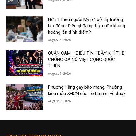
Hơn 1 triệu người Mỹ rời bỏ thị trường
lao động: Điều gì đang đẩy cuộc khủng
hoảng lên đỉnh điểm?
August 8, 2026
QUẬN CAM – BIỂU TÌNH ĐẦY KHÍ THẾ
CHỐNG CA NÔ VIỆT CỘNG QUỐC
THIÊN
August 8, 2026
Phương Hằng gây bão mạng, Phường
kiểu mẫu XHCN của Tô Lâm đi về đâu?
August 7, 2026