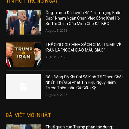
TIN HOT TRONG NGÀY
Ông Trump Đã Tuyên Bố “Tình Trạng Khẩn
Cấp” Nhằm Ngăn Chặn Việc Công Khai Hồ
Sơ Tài Chính Của Mình Cho Đài BBC
August 5, 2026
THẾ GIỚI GỌI CHÍNH SÁCH CỦA TRUMP VỀ
IRAN LÀ “NGOẠI GIAO MẪU GIÁO”
August 5, 2026
Báo Động Đỏ Khi Chỉ Số Kinh Tế “Then Chốt
Nhất” Thế Giới Phát Tín Hiệu Nguy Hiểm
Trước Thềm bầu Cử Giữa Kỳ
August 5, 2026
BÀI VIẾT MỚI NHẤT
Thuế quan của Trump phản tác dụng: