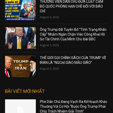
THƯỢNG VIỆN DÂN CHỦ ĐƯA LUẬT CẤM
BỘ QUỐC PHÒNG HẠN CHẾ ĐỐI VỚI BÁO
CHÍ
August 6, 2026
Ông Trump Đã Tuyên Bố “Tình Trạng Khẩn
Cấp” Nhằm Ngăn Chặn Việc Công Khai Hồ
Sơ Tài Chính Của Mình Cho Đài BBC
August 5, 2026
THẾ GIỚI GỌI CHÍNH SÁCH CỦA TRUMP VỀ
IRAN LÀ “NGOẠI GIAO MẪU GIÁO”
August 5, 2026
BÀI VIẾT MỚI NHẤT
Phe Dân Chủ Đang Vạch Ra Kế Hoạch Khác
Thường Với Cơ Hội “Buộc Ông Trump Phải
Chịu Trách Nhiệm Giải Trình”.