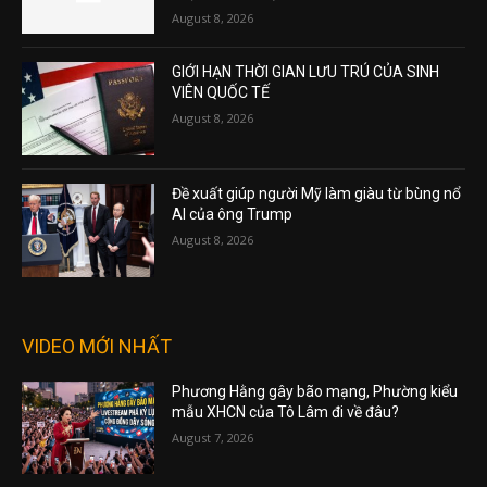
August 8, 2026
GIỚI HẠN THỜI GIAN LƯU TRÚ CỦA SINH
VIÊN QUỐC TẾ
August 8, 2026
Đề xuất giúp người Mỹ làm giàu từ bùng nổ
AI của ông Trump
August 8, 2026
VIDEO MỚI NHẤT
Phương Hằng gây bão mạng, Phường kiểu
mẫu XHCN của Tô Lâm đi về đâu?
August 7, 2026