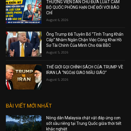
THƯỢNG VIỆN DÂN CHỦ ĐƯA LUẬT CẤM
BỘ QUỐC PHÒNG HẠN CHẾ ĐỐI VỚI BÁO
CHÍ
August 6, 2026
Ông Trump Đã Tuyên Bố “Tình Trạng Khẩn
Cấp” Nhằm Ngăn Chặn Việc Công Khai Hồ
Sơ Tài Chính Của Mình Cho Đài BBC
August 5, 2026
THẾ GIỚI GỌI CHÍNH SÁCH CỦA TRUMP VỀ
IRAN LÀ “NGOẠI GIAO MẪU GIÁO”
August 5, 2026
BÀI VIẾT MỚI NHẤT
Nông dân Malaysia chật vật đáp ứng cơn
sốt sầu riêng tại Trung Quốc giữa thời tiết
khắc nghiệt