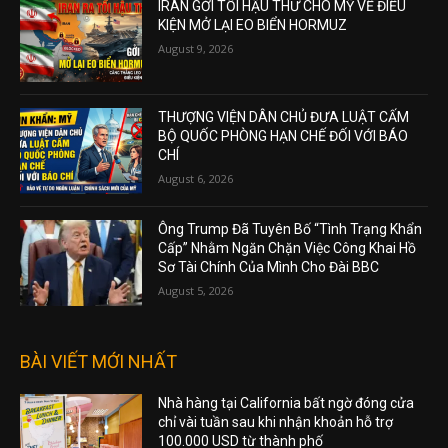
IRAN GỞI TỐI HẬU THƯ CHO MỸ VỀ ĐIỀU
KIỆN MỞ LẠI EO BIỂN HORMUZ
August 9, 2026
THƯỢNG VIỆN DÂN CHỦ ĐƯA LUẬT CẤM
BỘ QUỐC PHÒNG HẠN CHẾ ĐỐI VỚI BÁO
CHÍ
August 6, 2026
Ông Trump Đã Tuyên Bố “Tình Trạng Khẩn
Cấp” Nhằm Ngăn Chặn Việc Công Khai Hồ
Sơ Tài Chính Của Mình Cho Đài BBC
August 5, 2026
BÀI VIẾT MỚI NHẤT
Nhà hàng tại California bất ngờ đóng cửa
chỉ vài tuần sau khi nhận khoản hỗ trợ
100.000 USD từ thành phố