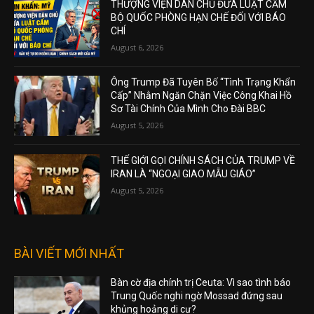
THƯỢNG VIỆN DÂN CHỦ ĐƯA LUẬT CẤM
BỘ QUỐC PHÒNG HẠN CHẾ ĐỐI VỚI BÁO
CHÍ
August 6, 2026
Ông Trump Đã Tuyên Bố “Tình Trạng Khẩn
Cấp” Nhằm Ngăn Chặn Việc Công Khai Hồ
Sơ Tài Chính Của Mình Cho Đài BBC
August 5, 2026
THẾ GIỚI GỌI CHÍNH SÁCH CỦA TRUMP VỀ
IRAN LÀ “NGOẠI GIAO MẪU GIÁO”
August 5, 2026
BÀI VIẾT MỚI NHẤT
Bàn cờ địa chính trị Ceuta: Vì sao tình báo
Trung Quốc nghi ngờ Mossad đứng sau
khủng hoảng di cư?