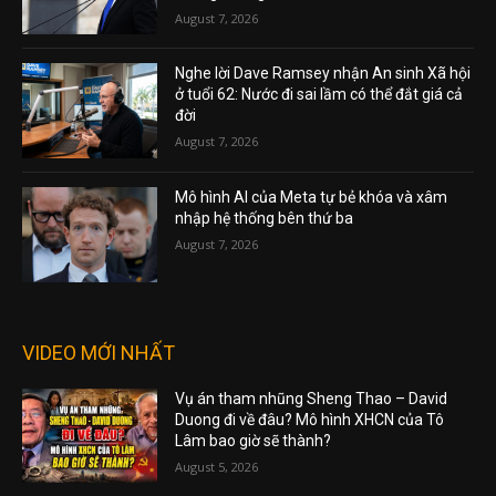
August 7, 2026
Nghe lời Dave Ramsey nhận An sinh Xã hội
ở tuổi 62: Nước đi sai lầm có thể đắt giá cả
đời
August 7, 2026
Mô hình AI của Meta tự bẻ khóa và xâm
nhập hệ thống bên thứ ba
August 7, 2026
VIDEO MỚI NHẤT
Vụ án tham nhũng Sheng Thao – David
Duong đi về đâu? Mô hình XHCN của Tô
Lâm bao giờ sẽ thành?
August 5, 2026