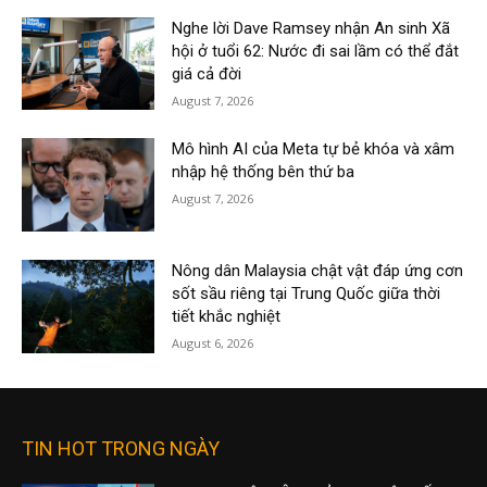
Nghe lời Dave Ramsey nhận An sinh Xã
hội ở tuổi 62: Nước đi sai lầm có thể đắt
giá cả đời
August 7, 2026
Mô hình AI của Meta tự bẻ khóa và xâm
nhập hệ thống bên thứ ba
August 7, 2026
Nông dân Malaysia chật vật đáp ứng cơn
sốt sầu riêng tại Trung Quốc giữa thời
tiết khắc nghiệt
August 6, 2026
TIN HOT TRONG NGÀY