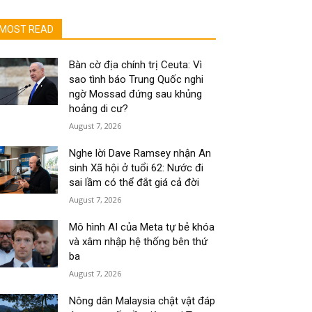
MOST READ
Bàn cờ địa chính trị Ceuta: Vì
sao tình báo Trung Quốc nghi
ngờ Mossad đứng sau khủng
hoảng di cư?
August 7, 2026
Nghe lời Dave Ramsey nhận An
sinh Xã hội ở tuổi 62: Nước đi
sai lầm có thể đắt giá cả đời
August 7, 2026
Mô hình AI của Meta tự bẻ khóa
và xâm nhập hệ thống bên thứ
ba
August 7, 2026
Nông dân Malaysia chật vật đáp