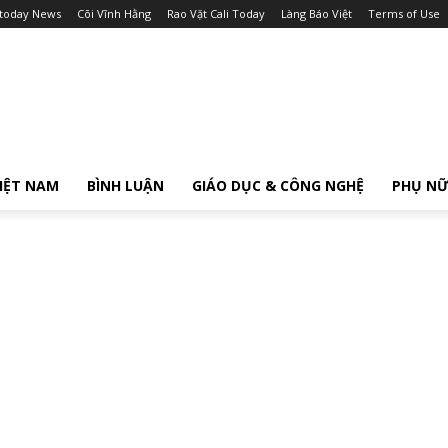
itoday News
Cõi Vĩnh Hằng
Rao Vặt Cali Today
Làng Báo Việt
Terms of Use
IỆT NAM
BÌNH LUẬN
GIÁO DỤC & CÔNG NGHỆ
PHỤ N