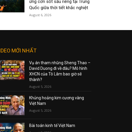
ứng cơn sốt sầu riêng tại Trung
Quốc giữa thời tiết khắc nghiệt
August 6, 2026
IDEO MỚI NHẤT
Vụ án tham nhũng Sheng Thao –
David Duong đi về đâu? Mô hình
XHCN của Tô Lâm bao giờ sẽ
thành?
August 5, 2026
Khủng hoảng kim cương vàng
Việt Nam
August 5, 2026
Bài toán kinh tế Việt Nam