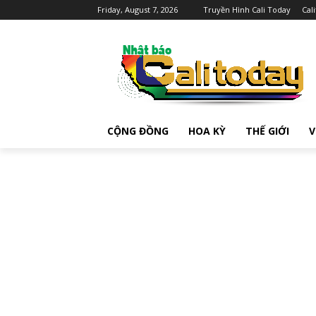
Friday, August 7, 2026
Truyền Hình Cali Today
Cal
CỘNG ĐỒNG
HOA KỲ
THẾ GIỚI
V