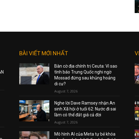
BÀI VIẾT MỚI NHẤT
V
Bàn cờ địa chính trị Ceuta: Vì sao
ẠN
tình báo Trung Quốc nghi ngờ
Mossad đứng sau khủng hoảng
di cư?
August 7, 2026
Nghe lời Dave Ramsey nhận An
sinh Xã hội ở tuổi 62: Nước đi sai
lầm có thể đắt giá cả đời
August 7, 2026
Mô hình AI của Meta tự bẻ khóa