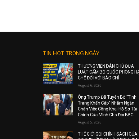
TIN HOT TRONG NGÀY
THƯỢNG VIỆN DÂN CHỦ ĐƯA
LUẬT CẤM BỘ QUỐC PHÒNG H
CHẾ ĐỐI VỚI BÁO CHÍ
August 6, 2026
Ông Trump Đã Tuyên Bố “Tình
Trạng Khẩn Cấp” Nhằm Ngăn
Chặn Việc Công Khai Hồ Sơ Tài
Chính Của Mình Cho Đài BBC
August 5, 2026
THẾ GIỚI GỌI CHÍNH SÁCH CỦA