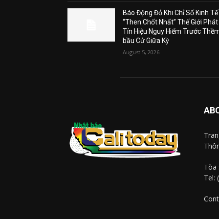
Báo Động Đỏ Khi Chỉ Số Kinh Tế
“Then Chốt Nhất” Thế Giới Phát
Tín Hiệu Nguy Hiểm Trước Thề
bầu Cử Giữa Kỳ
August 5, 2026
AB
Tra
Thôn
Tòa 
Tel:
Cont