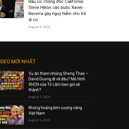
Bầu cử Thống đốc California:
Steve Hilton cáo buộc Xavier
Becerra gây nguy hiểm cho trẻ
di cư
August 6, 2026
IDEO MỚI NHẤT
Vụ án tham nhũng Sheng Thao –
David Duong đi về đâu? Mô hình
XHCN của Tô Lâm bao giờ sẽ
thành?
August 5, 2026
Khủng hoảng kim cương vàng
Việt Nam
August 5, 2026