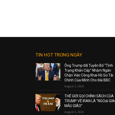
TIN HOT TRONG NGÀY
Ông Trump Đã Tuyên Bố “Tình
Trạng Khẩn Cấp” Nhằm Ngăn
Chặn Việc Công Khai Hồ Sơ Tài
Chính Của Mình Cho Đài BBC
August 5, 2026
THẾ GIỚI GỌI CHÍNH SÁCH CỦA
TRUMP VỀ IRAN LÀ “NGOẠI GI
MẪU GIÁO”
August 5, 2026