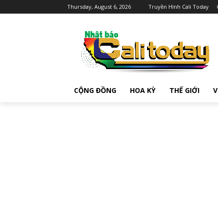
Thursday, August 6, 2026
Truyền Hình Cali Today
CỘNG ĐỒNG
HOA KỲ
THẾ GIỚI
V