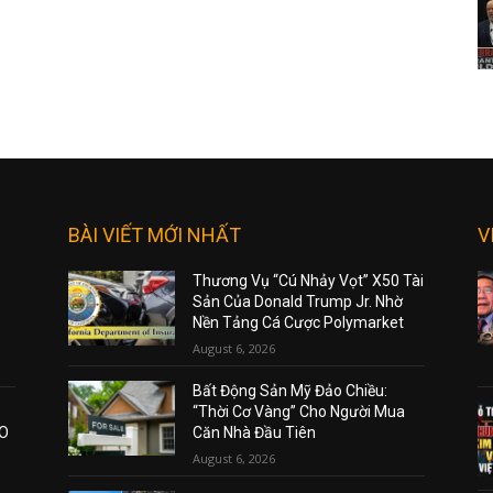
BÀI VIẾT MỚI NHẤT
V
Thương Vụ “Cú Nhảy Vọt” X50 Tài
Sản Của Donald Trump Jr. Nhờ
Nền Tảng Cá Cược Polymarket
August 6, 2026
Bất Động Sản Mỹ Đảo Chiều:
“Thời Cơ Vàng” Cho Người Mua
AO
Căn Nhà Đầu Tiên
August 6, 2026