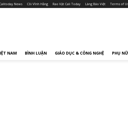
Calitoday News
Cõi Vĩnh Hằng
Rao Vặt Cali Today
Làng Báo Việt
Terms of U
IỆT NAM
BÌNH LUẬN
GIÁO DỤC & CÔNG NGHỆ
PHỤ N