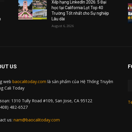
Xếp hạng LinkedIn 2026: 5 Đại
học tại California Lọt Top 40
Trường Tốt nhất cho Sự nghiệp
m
Lâu dài
August 6, 2026
OUT US
F
ng web
baocalitoday.com
là sản phẩm của Hệ Thống Truyền
g Cali Today
soạn: 1310 Tully Road #109, San Jose, CA 95122
Te
 (408) 482-6527
act us:
nam@baocalitoday.com