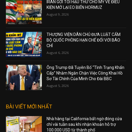
IRAN GỞI TỐI HẬU THƯ CHO MỸ VỀ ĐIỀU
KIỆN MỞ LẠI EO BIỂN HORMUZ
August 9, 2026
THƯỢNG VIỆN DÂN CHỦ ĐƯA LUẬT CẤM
BỘ QUỐC PHÒNG HẠN CHẾ ĐỐI VỚI BÁO
CHÍ
August 6, 2026
Ông Trump Đã Tuyên Bố “Tình Trạng Khẩn
Cấp” Nhằm Ngăn Chặn Việc Công Khai Hồ
Sơ Tài Chính Của Mình Cho Đài BBC
August 5, 2026
BÀI VIẾT MỚI NHẤT
Nhà hàng tại California bất ngờ đóng cửa
chỉ vài tuần sau khi nhận khoản hỗ trợ
100.000 USD từ thành phố