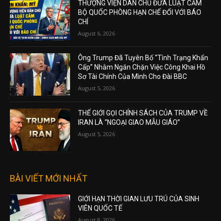
THƯỢNG VIỆN DÂN CHỦ ĐƯA LUẬT CẤM
BỘ QUỐC PHÒNG HẠN CHẾ ĐỐI VỚI BÁO
CHÍ
August 6, 2026
Ông Trump Đã Tuyên Bố “Tình Trạng Khẩn
Cấp” Nhằm Ngăn Chặn Việc Công Khai Hồ
Sơ Tài Chính Của Mình Cho Đài BBC
August 5, 2026
THẾ GIỚI GỌI CHÍNH SÁCH CỦA TRUMP VỀ
IRAN LÀ “NGOẠI GIAO MẪU GIÁO”
August 5, 2026
BÀI VIẾT MỚI NHẤT
GIỚI HẠN THỜI GIAN LƯU TRÚ CỦA SINH
VIÊN QUỐC TẾ
August 8, 2026