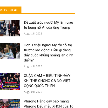
MOST READ
Đề xuất giúp người Mỹ làm giàu
từ bùng nổ AI của ông Trump
August 8, 2026
Hơn 1 triệu người Mỹ rời bỏ thị
trường lao động: Điều gì đang
đẩy cuộc khủng hoảng lên đỉnh
điểm?
August 8, 2026
QUẬN CAM – BIỂU TÌNH ĐẦY
KHÍ THẾ CHỐNG CA NÔ VIỆT
CỘNG QUỐC THIÊN
August 8, 2026
Phương Hằng gây bão mạng,
Phường kiểu mẫu XHCN của Tô