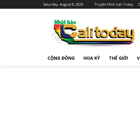
Saturday, August 8, 2026
Truyền Hình Cali Today
C
CỘNG ĐỒNG
HOA KỲ
THẾ GIỚI
V