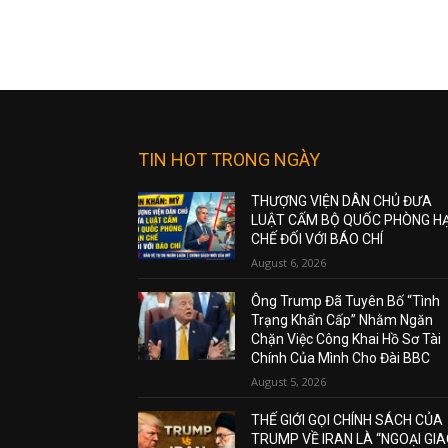
TIN HOT TRONG NGÀY
THƯỢNG VIỆN DÂN CHỦ ĐƯA
LUẬT CẤM BỘ QUỐC PHÒNG H
CHẾ ĐỐI VỚI BÁO CHÍ
August 6, 2026
Ông Trump Đã Tuyên Bố “Tình
Trạng Khẩn Cấp” Nhằm Ngăn
Chặn Việc Công Khai Hồ Sơ Tài
Chính Của Mình Cho Đài BBC
August 5, 2026
THẾ GIỚI GỌI CHÍNH SÁCH CỦA
TRUMP VỀ IRAN LÀ “NGOẠI GI