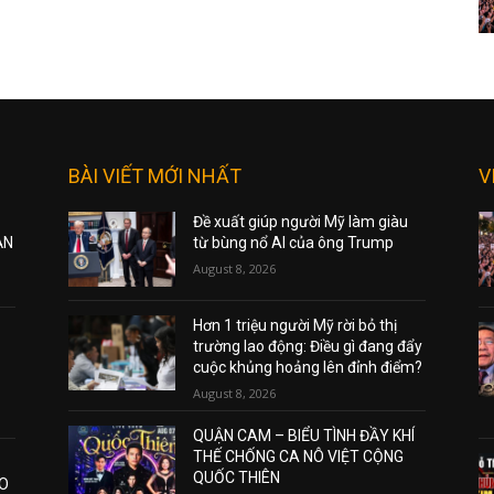
BÀI VIẾT MỚI NHẤT
V
Đề xuất giúp người Mỹ làm giàu
ẠN
từ bùng nổ AI của ông Trump
August 8, 2026
Hơn 1 triệu người Mỹ rời bỏ thị
trường lao động: Điều gì đang đẩy
cuộc khủng hoảng lên đỉnh điểm?
August 8, 2026
QUẬN CAM – BIỂU TÌNH ĐẦY KHÍ
THẾ CHỐNG CA NÔ VIỆT CỘNG
QUỐC THIÊN
AO