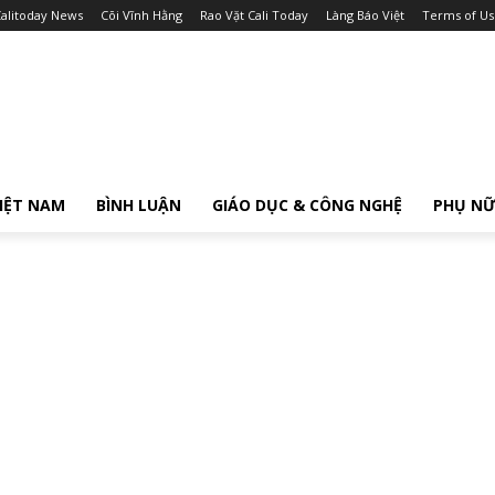
alitoday News
Cõi Vĩnh Hằng
Rao Vặt Cali Today
Làng Báo Việt
Terms of Us
IỆT NAM
BÌNH LUẬN
GIÁO DỤC & CÔNG NGHỆ
PHỤ N