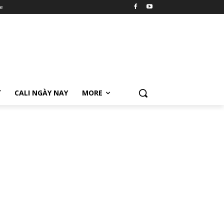
e
Ữ
CALI NGÀY NAY
MORE