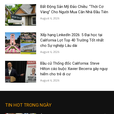
Bất Động Sản Mỹ Đảo Chiều: “Thời Cơ
Vàng” Cho Người Mua Căn Nhà Đầu Tiên
August 6, 2026
Xếp hạng LinkedIn 2026: 5 Đại học tại
California Lọt Top 40 Trường Tốt nhất
cho Sự nghiệp Lâu dài
August 6, 2026
Bầu cử Thống đốc California: Steve
Hilton cáo buộc Xavier Becerra gây nguy
hiểm cho trẻ di cư
August 6, 2026
TIN HOT TRONG NGÀY