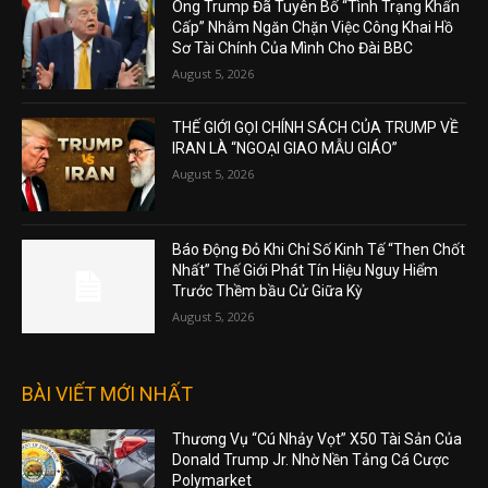
Ông Trump Đã Tuyên Bố “Tình Trạng Khẩn
Cấp” Nhằm Ngăn Chặn Việc Công Khai Hồ
Sơ Tài Chính Của Mình Cho Đài BBC
August 5, 2026
THẾ GIỚI GỌI CHÍNH SÁCH CỦA TRUMP VỀ
IRAN LÀ “NGOẠI GIAO MẪU GIÁO”
August 5, 2026
Báo Động Đỏ Khi Chỉ Số Kinh Tế “Then Chốt
Nhất” Thế Giới Phát Tín Hiệu Nguy Hiểm
Trước Thềm bầu Cử Giữa Kỳ
August 5, 2026
BÀI VIẾT MỚI NHẤT
Thương Vụ “Cú Nhảy Vọt” X50 Tài Sản Của
Donald Trump Jr. Nhờ Nền Tảng Cá Cược
Polymarket