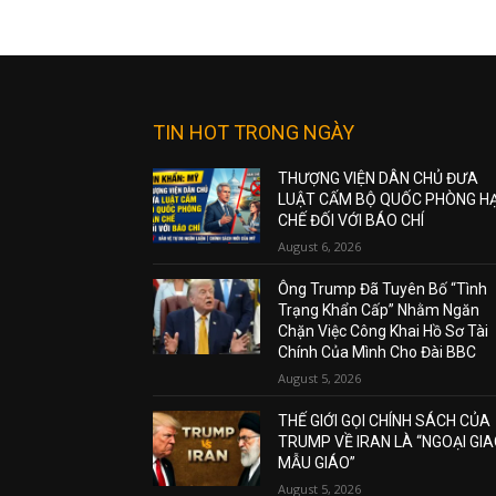
TIN HOT TRONG NGÀY
THƯỢNG VIỆN DÂN CHỦ ĐƯA
LUẬT CẤM BỘ QUỐC PHÒNG H
CHẾ ĐỐI VỚI BÁO CHÍ
August 6, 2026
Ông Trump Đã Tuyên Bố “Tình
Trạng Khẩn Cấp” Nhằm Ngăn
Chặn Việc Công Khai Hồ Sơ Tài
Chính Của Mình Cho Đài BBC
August 5, 2026
THẾ GIỚI GỌI CHÍNH SÁCH CỦA
TRUMP VỀ IRAN LÀ “NGOẠI GI
MẪU GIÁO”
August 5, 2026