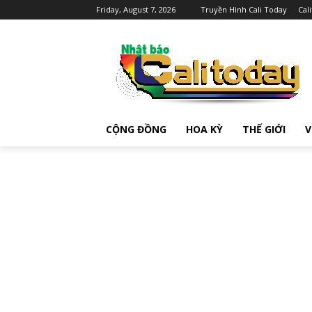
Friday, August 7, 2026
Truyền Hình Cali Today
Cal
CỘNG ĐỒNG
HOA KỲ
THẾ GIỚI
V