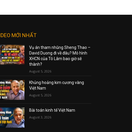
IDEO MỚI NHẤT
Vụ án tham nhũng Sheng Thao –
David Duong đi về đâu? Mô hình
XHCN của Tô Lâm bao giờ sẽ
thành?
August 5, 2026
Khủng hoảng kim cương vàng
Việt Nam
August 5, 2026
Bài toán kinh tế Việt Nam
August 3, 2026