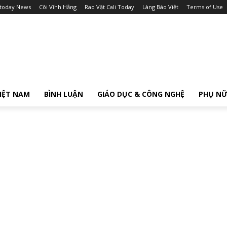
itoday News
Cõi Vĩnh Hằng
Rao Vặt Cali Today
Làng Báo Việt
Terms of Use
IỆT NAM
BÌNH LUẬN
GIÁO DỤC & CÔNG NGHỆ
PHỤ N