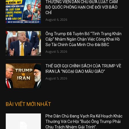
THƯỢNG VIỆN DÂN CHỦ ĐƯA LUẬT CẤM
BỘ QUỐC PHÒNG HẠN CHẾ ĐỐI VỚI BÁO
CHÍ
August 6, 2026
Ông Trump Đã Tuyên Bố “Tình Trạng Khẩn
Cấp” Nhằm Ngăn Chặn Việc Công Khai Hồ
Sơ Tài Chính Của Mình Cho Đài BBC
August 5, 2026
THẾ GIỚI GỌI CHÍNH SÁCH CỦA TRUMP VỀ
IRAN LÀ “NGOẠI GIAO MẪU GIÁO”
August 5, 2026
BÀI VIẾT MỚI NHẤT
Phe Dân Chủ Đang Vạch Ra Kế Hoạch Khác
Thường Với Cơ Hội “Buộc Ông Trump Phải
Chịu Trách Nhiệm Giải Trình”.