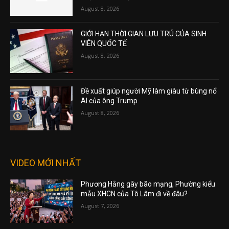
August 8, 2026
GIỚI HẠN THỜI GIAN LƯU TRÚ CỦA SINH
VIÊN QUỐC TẾ
August 8, 2026
Đề xuất giúp người Mỹ làm giàu từ bùng nổ
AI của ông Trump
August 8, 2026
VIDEO MỚI NHẤT
Phương Hằng gây bão mạng, Phường kiểu
mẫu XHCN của Tô Lâm đi về đâu?
August 7, 2026