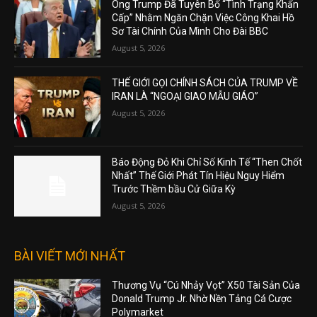
Ông Trump Đã Tuyên Bố “Tình Trạng Khẩn
Cấp” Nhằm Ngăn Chặn Việc Công Khai Hồ
Sơ Tài Chính Của Mình Cho Đài BBC
August 5, 2026
THẾ GIỚI GỌI CHÍNH SÁCH CỦA TRUMP VỀ
IRAN LÀ “NGOẠI GIAO MẪU GIÁO”
August 5, 2026
Báo Động Đỏ Khi Chỉ Số Kinh Tế “Then Chốt
Nhất” Thế Giới Phát Tín Hiệu Nguy Hiểm
Trước Thềm bầu Cử Giữa Kỳ
August 5, 2026
BÀI VIẾT MỚI NHẤT
Thương Vụ “Cú Nhảy Vọt” X50 Tài Sản Của
Donald Trump Jr. Nhờ Nền Tảng Cá Cược
Polymarket