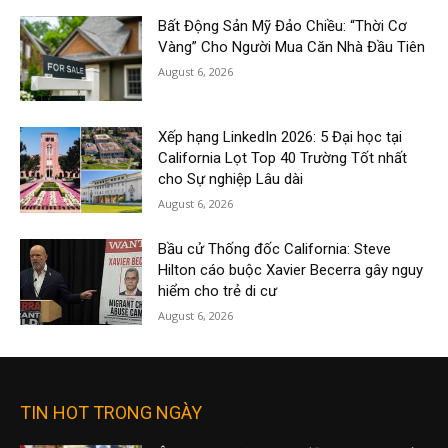
Bất Động Sản Mỹ Đảo Chiều: “Thời Cơ
Vàng” Cho Người Mua Căn Nhà Đầu Tiên
August 6, 2026
Xếp hạng LinkedIn 2026: 5 Đại học tại
California Lọt Top 40 Trường Tốt nhất
cho Sự nghiệp Lâu dài
August 6, 2026
Bầu cử Thống đốc California: Steve
Hilton cáo buộc Xavier Becerra gây nguy
hiểm cho trẻ di cư
August 6, 2026
TIN HOT TRONG NGÀY