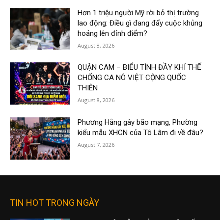
Hơn 1 triệu người Mỹ rời bỏ thị trường
lao động: Điều gì đang đẩy cuộc khủng
hoảng lên đỉnh điểm?
August 8, 2026
QUẬN CAM – BIỂU TÌNH ĐẦY KHÍ THẾ
CHỐNG CA NÔ VIỆT CỘNG QUỐC
THIÊN
August 8, 2026
Phương Hằng gây bão mạng, Phường
kiểu mẫu XHCN của Tô Lâm đi về đâu?
August 7, 2026
TIN HOT TRONG NGÀY