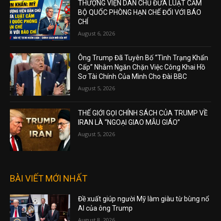
THƯỢNG VIỆN DÂN CHỦ ĐƯA LUẬT CẤM
BỘ QUỐC PHÒNG HẠN CHẾ ĐỐI VỚI BÁO
CHÍ
August 6, 2026
Ông Trump Đã Tuyên Bố “Tình Trạng Khẩn
Cấp” Nhằm Ngăn Chặn Việc Công Khai Hồ
Sơ Tài Chính Của Mình Cho Đài BBC
August 5, 2026
THẾ GIỚI GỌI CHÍNH SÁCH CỦA TRUMP VỀ
IRAN LÀ “NGOẠI GIAO MẪU GIÁO”
August 5, 2026
BÀI VIẾT MỚI NHẤT
Đề xuất giúp người Mỹ làm giàu từ bùng nổ
AI của ông Trump
August 8, 2026