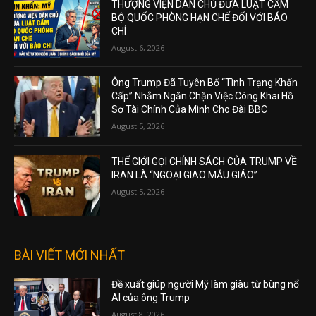
THƯỢNG VIỆN DÂN CHỦ ĐƯA LUẬT CẤM
BỘ QUỐC PHÒNG HẠN CHẾ ĐỐI VỚI BÁO
CHÍ
August 6, 2026
Ông Trump Đã Tuyên Bố “Tình Trạng Khẩn
Cấp” Nhằm Ngăn Chặn Việc Công Khai Hồ
Sơ Tài Chính Của Mình Cho Đài BBC
August 5, 2026
THẾ GIỚI GỌI CHÍNH SÁCH CỦA TRUMP VỀ
IRAN LÀ “NGOẠI GIAO MẪU GIÁO”
August 5, 2026
BÀI VIẾT MỚI NHẤT
Đề xuất giúp người Mỹ làm giàu từ bùng nổ
AI của ông Trump
August 8, 2026