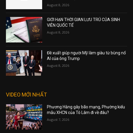
August 8, 2026
GIỚI HẠN THỜI GIAN LƯU TRÚ CỦA SINH
VIÊN QUỐC TẾ
August 8, 2026
Đề xuất giúp người Mỹ làm giàu từ bùng nổ
AI của ông Trump
August 8, 2026
VIDEO MỚI NHẤT
Phương Hằng gây bão mạng, Phường kiểu
mẫu XHCN của Tô Lâm đi về đâu?
August 7, 2026