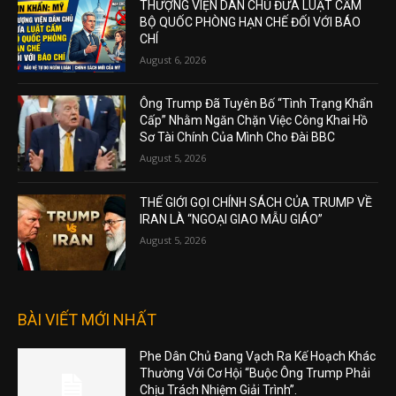
THƯỢNG VIỆN DÂN CHỦ ĐƯA LUẬT CẤM
BỘ QUỐC PHÒNG HẠN CHẾ ĐỐI VỚI BÁO
CHÍ
August 6, 2026
Ông Trump Đã Tuyên Bố “Tình Trạng Khẩn
Cấp” Nhằm Ngăn Chặn Việc Công Khai Hồ
Sơ Tài Chính Của Mình Cho Đài BBC
August 5, 2026
THẾ GIỚI GỌI CHÍNH SÁCH CỦA TRUMP VỀ
IRAN LÀ “NGOẠI GIAO MẪU GIÁO”
August 5, 2026
BÀI VIẾT MỚI NHẤT
Phe Dân Chủ Đang Vạch Ra Kế Hoạch Khác
Thường Với Cơ Hội “Buộc Ông Trump Phải
Chịu Trách Nhiệm Giải Trình”.