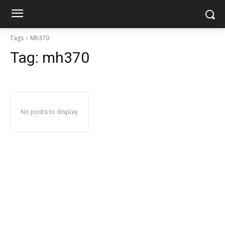
Tags
Mh370
Tag:
mh370
No posts to display