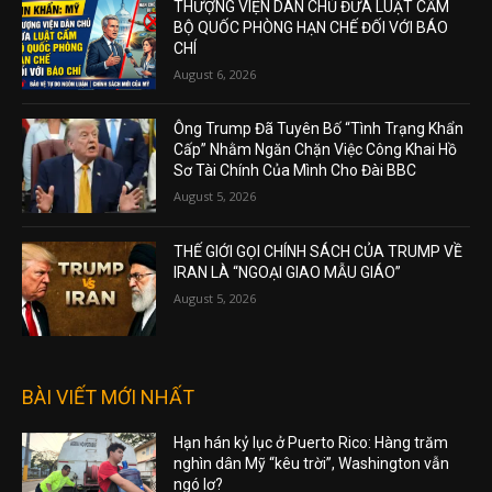
THƯỢNG VIỆN DÂN CHỦ ĐƯA LUẬT CẤM
BỘ QUỐC PHÒNG HẠN CHẾ ĐỐI VỚI BÁO
CHÍ
August 6, 2026
Ông Trump Đã Tuyên Bố “Tình Trạng Khẩn
Cấp” Nhằm Ngăn Chặn Việc Công Khai Hồ
Sơ Tài Chính Của Mình Cho Đài BBC
August 5, 2026
THẾ GIỚI GỌI CHÍNH SÁCH CỦA TRUMP VỀ
IRAN LÀ “NGOẠI GIAO MẪU GIÁO”
August 5, 2026
BÀI VIẾT MỚI NHẤT
Hạn hán kỷ lục ở Puerto Rico: Hàng trăm
nghìn dân Mỹ “kêu trời”, Washington vẫn
ngó lơ?