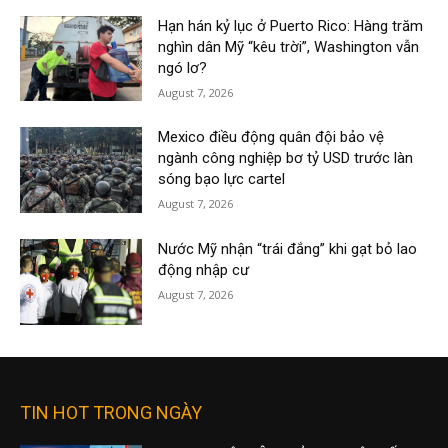
Hạn hán kỷ lục ở Puerto Rico: Hàng trăm
nghìn dân Mỹ “kêu trời”, Washington vẫn
ngó lơ?
August 7, 2026
Mexico điều động quân đội bảo vệ
ngành công nghiệp bơ tỷ USD trước làn
sóng bạo lực cartel
August 7, 2026
Nước Mỹ nhận “trái đắng” khi gạt bỏ lao
động nhập cư
August 7, 2026
TIN HOT TRONG NGÀY