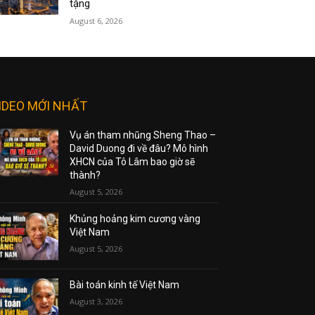
tặng
August 6, 2026
IDEO MỚI NHẤT
Vụ án tham nhũng Sheng Thao –
David Duong đi về đâu? Mô hình
XHCN của Tô Lâm bao giờ sẽ
thành?
August 5, 2026
Khủng hoảng kim cương vàng
Việt Nam
August 5, 2026
Bài toán kinh tế Việt Nam
August 3, 2026