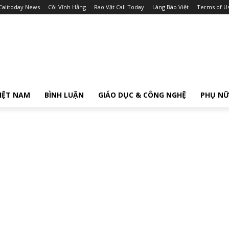
Calitoday News
Cõi Vĩnh Hằng
Rao Vặt Cali Today
Làng Báo Việt
Terms of U
IỆT NAM
BÌNH LUẬN
GIÁO DỤC & CÔNG NGHỆ
PHỤ N