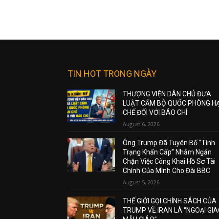
TIN HOT TRONG NGÀY
THƯỢNG VIỆN DÂN CHỦ ĐƯA
LUẬT CẤM BỘ QUỐC PHÒNG H
CHẾ ĐỐI VỚI BÁO CHÍ
August 6, 2026
Ông Trump Đã Tuyên Bố “Tình
Trạng Khẩn Cấp” Nhằm Ngăn
Chặn Việc Công Khai Hồ Sơ Tài
Chính Của Mình Cho Đài BBC
August 5, 2026
THẾ GIỚI GỌI CHÍNH SÁCH CỦA
TRUMP VỀ IRAN LÀ “NGOẠI GI