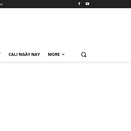
se
Ữ
CALI NGÀY NAY
MORE