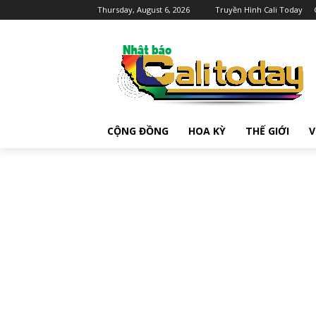
Thursday, August 6, 2026
Truyền Hình Cali Today
CỘNG ĐỒNG
HOA KỲ
THẾ GIỚI
V