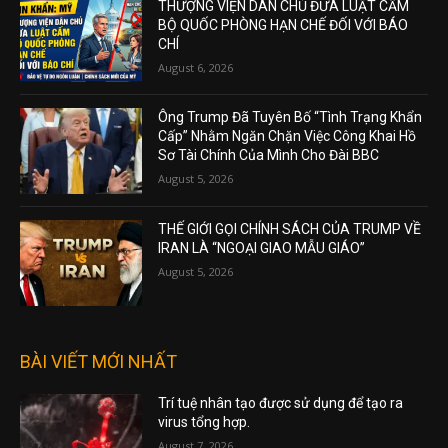
THƯỢNG VIỆN DÂN CHỦ ĐƯA LUẬT CẤM
BỘ QUỐC PHÒNG HẠN CHẾ ĐỐI VỚI BÁO
CHÍ
August 6, 2026
Ông Trump Đã Tuyên Bố “Tình Trạng Khẩn
Cấp” Nhằm Ngăn Chặn Việc Công Khai Hồ
Sơ Tài Chính Của Mình Cho Đài BBC
August 5, 2026
THẾ GIỚI GỌI CHÍNH SÁCH CỦA TRUMP VỀ
IRAN LÀ “NGOẠI GIAO MẪU GIÁO”
August 5, 2026
BÀI VIẾT MỚI NHẤT
Trí tuệ nhân tạo được sử dụng để tạo ra
virus tổng hợp.
August 7, 2026