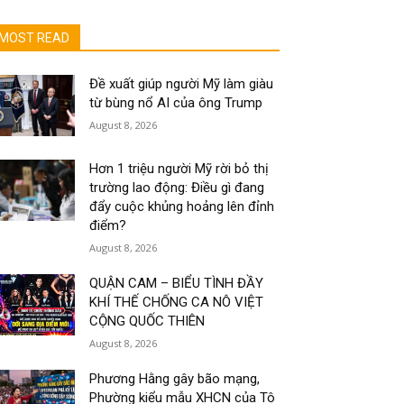
MOST READ
Đề xuất giúp người Mỹ làm giàu
từ bùng nổ AI của ông Trump
August 8, 2026
Hơn 1 triệu người Mỹ rời bỏ thị
trường lao động: Điều gì đang
đẩy cuộc khủng hoảng lên đỉnh
điểm?
August 8, 2026
QUẬN CAM – BIỂU TÌNH ĐẦY
KHÍ THẾ CHỐNG CA NÔ VIỆT
CỘNG QUỐC THIÊN
August 8, 2026
Phương Hằng gây bão mạng,
Phường kiểu mẫu XHCN của Tô