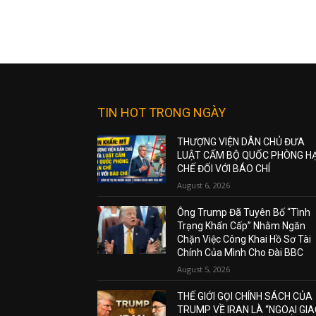
TIN HOT TRONG NGÀY
THƯỢNG VIỆN DÂN CHỦ ĐƯA
LUẬT CẤM BỘ QUỐC PHÒNG H
CHẾ ĐỐI VỚI BÁO CHÍ
August 6, 2026
Ông Trump Đã Tuyên Bố “Tình
Trạng Khẩn Cấp” Nhằm Ngăn
Chặn Việc Công Khai Hồ Sơ Tài
Chính Của Mình Cho Đài BBC
August 5, 2026
THẾ GIỚI GỌI CHÍNH SÁCH CỦA
TRUMP VỀ IRAN LÀ “NGOẠI GI