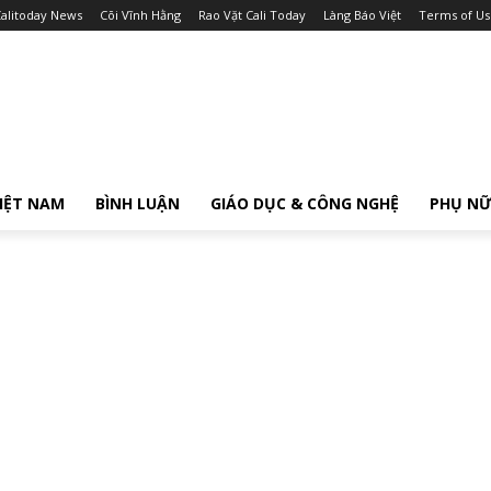
alitoday News
Cõi Vĩnh Hằng
Rao Vặt Cali Today
Làng Báo Việt
Terms of Us
IỆT NAM
BÌNH LUẬN
GIÁO DỤC & CÔNG NGHỆ
PHỤ N