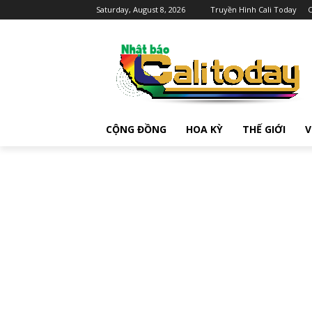
Saturday, August 8, 2026
Truyền Hình Cali Today
C
CỘNG ĐỒNG
HOA KỲ
THẾ GIỚI
V