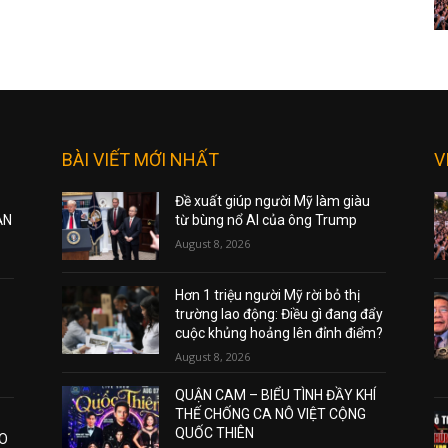
BÀI VIẾT MỚI NHẤT
V
Đề xuất giúp người Mỹ làm giàu
ẠN
từ bùng nổ AI của ông Trump
August 8, 2026
Hơn 1 triệu người Mỹ rời bỏ thị
trường lao động: Điều gì đang đẩy
cuộc khủng hoảng lên đỉnh điểm?
August 8, 2026
QUẬN CAM – BIỂU TÌNH ĐẦY KHÍ
THẾ CHỐNG CA NÔ VIỆT CỘNG
QUỐC THIÊN
AO