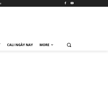
e
Ữ
CALI NGÀY NAY
MORE