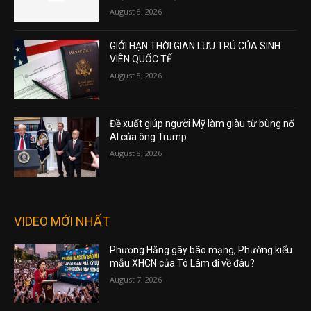
August 8, 2026
GIỚI HẠN THỜI GIAN LƯU TRÚ CỦA SINH
VIÊN QUỐC TẾ
August 8, 2026
Đề xuất giúp người Mỹ làm giàu từ bùng nổ
AI của ông Trump
August 8, 2026
VIDEO MỚI NHẤT
Phương Hằng gây bão mạng, Phường kiểu
mẫu XHCN của Tô Lâm đi về đâu?
August 7, 2026