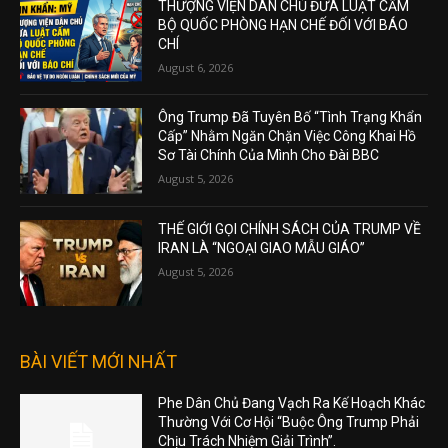
THƯỢNG VIỆN DÂN CHỦ ĐƯA LUẬT CẤM
BỘ QUỐC PHÒNG HẠN CHẾ ĐỐI VỚI BÁO
CHÍ
August 6, 2026
Ông Trump Đã Tuyên Bố “Tình Trạng Khẩn
Cấp” Nhằm Ngăn Chặn Việc Công Khai Hồ
Sơ Tài Chính Của Mình Cho Đài BBC
August 5, 2026
THẾ GIỚI GỌI CHÍNH SÁCH CỦA TRUMP VỀ
IRAN LÀ “NGOẠI GIAO MẪU GIÁO”
August 5, 2026
BÀI VIẾT MỚI NHẤT
Phe Dân Chủ Đang Vạch Ra Kế Hoạch Khác
Thường Với Cơ Hội “Buộc Ông Trump Phải
Chịu Trách Nhiệm Giải Trình”.