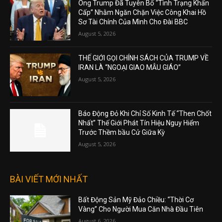
Ông Trump Đã Tuyên Bố “Tình Trạng Khẩn
Cấp” Nhằm Ngăn Chặn Việc Công Khai Hồ
Sơ Tài Chính Của Mình Cho Đài BBC
August 5, 2026
THẾ GIỚI GỌI CHÍNH SÁCH CỦA TRUMP VỀ
IRAN LÀ “NGOẠI GIAO MẪU GIÁO”
August 5, 2026
Báo Động Đỏ Khi Chỉ Số Kinh Tế “Then Chốt
Nhất” Thế Giới Phát Tín Hiệu Nguy Hiểm
Trước Thềm bầu Cử Giữa Kỳ
August 5, 2026
BÀI VIẾT MỚI NHẤT
Bất Động Sản Mỹ Đảo Chiều: “Thời Cơ
Vàng” Cho Người Mua Căn Nhà Đầu Tiên
August 6, 2026