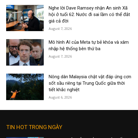
Nghe lời Dave Ramsey nhận An sinh Xã
hội ở tuổi 62: Nước đi sai lầm có thể đắt
giá cả đời
August 7, 2026
Mô hình AI của Meta tự bẻ khóa và xâm
nhập hệ thống bên thứ ba
August 7, 2026
Nông dân Malaysia chật vật đáp ứng cơn
sốt sầu riêng tại Trung Quốc giữa thời
tiết khắc nghiệt
August 6, 2026
TIN HOT TRONG NGÀY