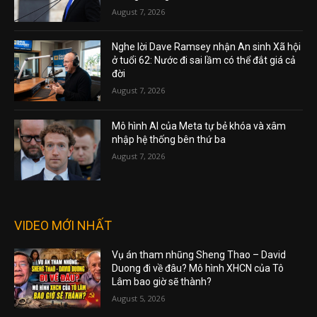
August 7, 2026
Nghe lời Dave Ramsey nhận An sinh Xã hội
ở tuổi 62: Nước đi sai lầm có thể đắt giá cả
đời
August 7, 2026
Mô hình AI của Meta tự bẻ khóa và xâm
nhập hệ thống bên thứ ba
August 7, 2026
VIDEO MỚI NHẤT
Vụ án tham nhũng Sheng Thao – David
Duong đi về đâu? Mô hình XHCN của Tô
Lâm bao giờ sẽ thành?
August 5, 2026