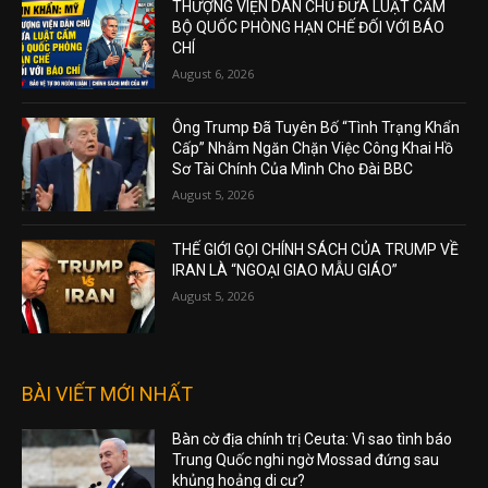
THƯỢNG VIỆN DÂN CHỦ ĐƯA LUẬT CẤM
BỘ QUỐC PHÒNG HẠN CHẾ ĐỐI VỚI BÁO
CHÍ
August 6, 2026
Ông Trump Đã Tuyên Bố “Tình Trạng Khẩn
Cấp” Nhằm Ngăn Chặn Việc Công Khai Hồ
Sơ Tài Chính Của Mình Cho Đài BBC
August 5, 2026
THẾ GIỚI GỌI CHÍNH SÁCH CỦA TRUMP VỀ
IRAN LÀ “NGOẠI GIAO MẪU GIÁO”
August 5, 2026
BÀI VIẾT MỚI NHẤT
Bàn cờ địa chính trị Ceuta: Vì sao tình báo
Trung Quốc nghi ngờ Mossad đứng sau
khủng hoảng di cư?