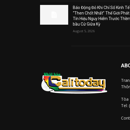
Báo Động Đỏ Khi Chỉ Số Kinh Tế
“Then Chốt Nhất” Thế Giới Phát
Tín Hiệu Nguy Hiểm Trước Thề
bầu Cử Giữa Kỳ
August 5, 2026
AB
Tra
Thôn
Tòa 
Tel:
Cont