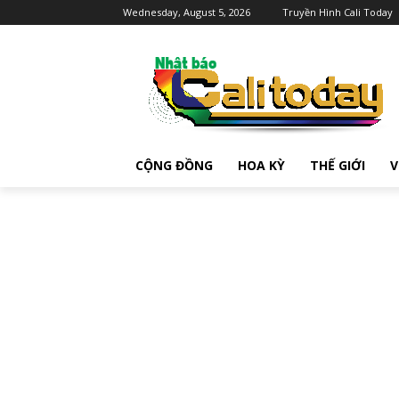
Wednesday, August 5, 2026
Truyền Hình Cali Today
CỘNG ĐỒNG
HOA KỲ
THẾ GIỚI
V