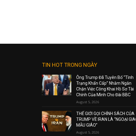
TIN HOT TRONG NGÀY
Ông Trump Đã Tuyên Bố “Tình
Trạng Khẩn Cấp” Nhằm Ngăn
Chặn Việc Công Khai Hồ Sơ Tài
Chính Của Mình Cho Đài BBC
August 5, 2026
THẾ GIỚI GỌI CHÍNH SÁCH CỦA
TRUMP VỀ IRAN LÀ “NGOẠI GI
MẪU GIÁO”
August 5, 2026