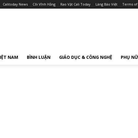
Calitoday News
Cõi Vĩnh Hằng
Rao Vặt Cali Today
Làng Báo Việt
Terms of
IỆT NAM
BÌNH LUẬN
GIÁO DỤC & CÔNG NGHỆ
PHỤ N