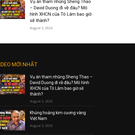
Vụ án tham nhũng Sheng Thao
– David Duong đi về đâu? Mô
hình XHCN của Tô Lâm bao giờ
sẽ thành?
August 5, 2026
IDEO MỚI NHẤT
Vụ án tham nhũng Sheng Thao –
David Duong đi về đâu? Mô hình
XHCN của Tô Lâm bao giờ sẽ
thành?
August 5, 2026
Khủng hoảng kim cương vàng
Việt Nam
August 5, 2026