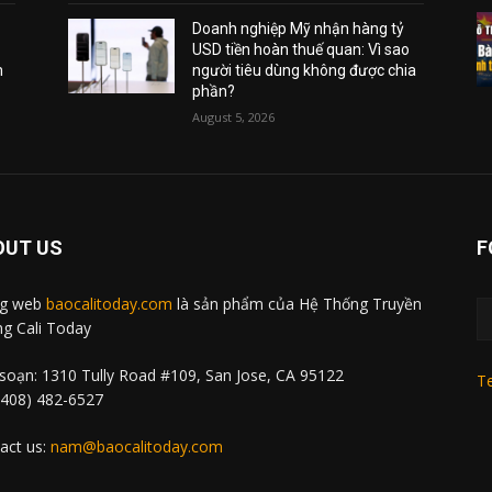
Doanh nghiệp Mỹ nhận hàng tỷ
USD tiền hoàn thuế quan: Vì sao
m
người tiêu dùng không được chia
phần?
August 5, 2026
OUT US
F
ng web
baocalitoday.com
là sản phẩm của Hệ Thống Truyền
g Cali Today
soạn: 1310 Tully Road #109, San Jose, CA 95122
Te
 (408) 482-6527
act us:
nam@baocalitoday.com