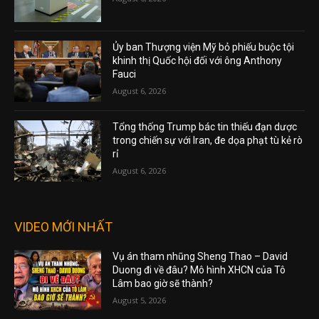
Ủy ban Thượng viện Mỹ bỏ phiếu buộc tội
khinh thị Quốc hội đối với ông Anthony
Fauci
August 6, 2026
Tổng thống Trump bác tin thiếu đạn dược
trong chiến sự với Iran, đe dọa phạt tù kẻ rò
rỉ
August 6, 2026
VIDEO MỚI NHẤT
Vụ án tham nhũng Sheng Thao – David
Duong đi về đâu? Mô hình XHCN của Tô
Lâm bao giờ sẽ thành?
August 5, 2026