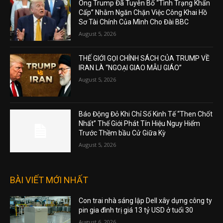
Ông Trump Đã Tuyên Bố “Tình Trạng Khẩn
Cấp” Nhằm Ngăn Chặn Việc Công Khai Hồ
Sơ Tài Chính Của Mình Cho Đài BBC
August 5, 2026
THẾ GIỚI GỌI CHÍNH SÁCH CỦA TRUMP VỀ
IRAN LÀ “NGOẠI GIAO MẪU GIÁO”
August 5, 2026
Báo Động Đỏ Khi Chỉ Số Kinh Tế “Then Chốt
Nhất” Thế Giới Phát Tín Hiệu Nguy Hiểm
Trước Thềm bầu Cử Giữa Kỳ
August 5, 2026
BÀI VIẾT MỚI NHẤT
Con trai nhà sáng lập Dell xây dựng công ty
pin gia đình trị giá 13 tỷ USD ở tuổi 30
August 6, 2026