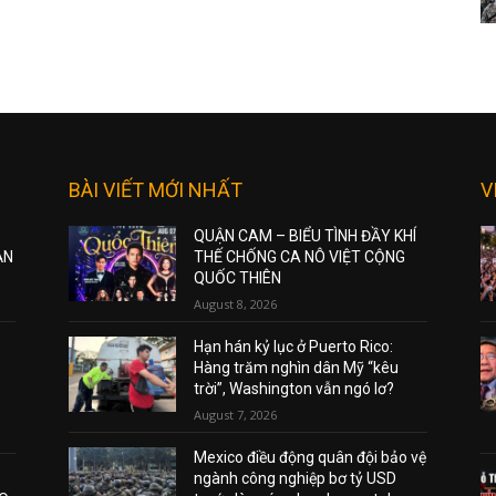
BÀI VIẾT MỚI NHẤT
V
QUẬN CAM – BIỂU TÌNH ĐẦY KHÍ
ẠN
THẾ CHỐNG CA NÔ VIỆT CỘNG
QUỐC THIÊN
August 8, 2026
Hạn hán kỷ lục ở Puerto Rico:
Hàng trăm nghìn dân Mỹ “kêu
trời”, Washington vẫn ngó lơ?
August 7, 2026
Mexico điều động quân đội bảo vệ
ngành công nghiệp bơ tỷ USD