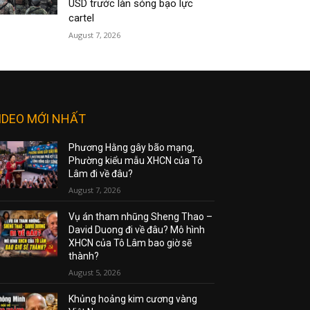
USD trước làn sóng bạo lực
cartel
August 7, 2026
IDEO MỚI NHẤT
Phương Hằng gây bão mạng,
Phường kiểu mẫu XHCN của Tô
Lâm đi về đâu?
August 7, 2026
Vụ án tham nhũng Sheng Thao –
David Duong đi về đâu? Mô hình
XHCN của Tô Lâm bao giờ sẽ
thành?
August 5, 2026
Khủng hoảng kim cương vàng