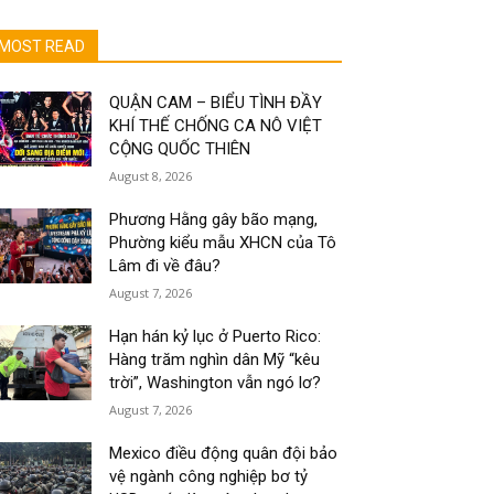
MOST READ
QUẬN CAM – BIỂU TÌNH ĐẦY
KHÍ THẾ CHỐNG CA NÔ VIỆT
CỘNG QUỐC THIÊN
August 8, 2026
Phương Hằng gây bão mạng,
Phường kiểu mẫu XHCN của Tô
Lâm đi về đâu?
August 7, 2026
Hạn hán kỷ lục ở Puerto Rico:
Hàng trăm nghìn dân Mỹ “kêu
trời”, Washington vẫn ngó lơ?
August 7, 2026
Mexico điều động quân đội bảo
vệ ngành công nghiệp bơ tỷ