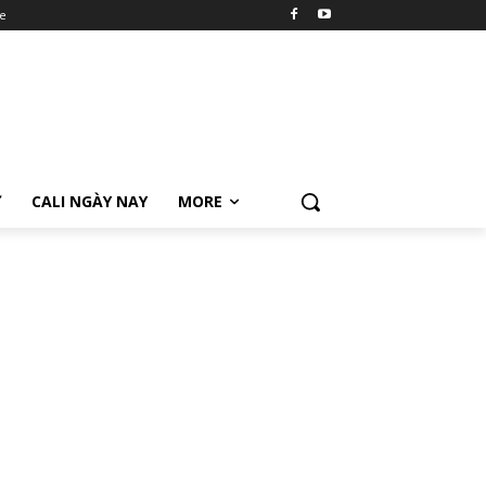
e
Ữ
CALI NGÀY NAY
MORE