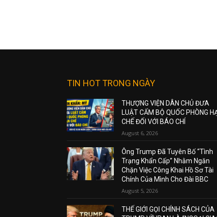
TIN HOT TRONG NGÀY
THƯỢNG VIỆN DÂN CHỦ ĐƯA
LUẬT CẤM BỘ QUỐC PHÒNG H
CHẾ ĐỐI VỚI BÁO CHÍ
August 6, 2026
Ông Trump Đã Tuyên Bố “Tình
Trạng Khẩn Cấp” Nhằm Ngăn
Chặn Việc Công Khai Hồ Sơ Tài
Chính Của Mình Cho Đài BBC
August 5, 2026
THẾ GIỚI GỌI CHÍNH SÁCH CỦA