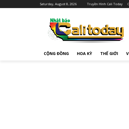
Saturday, August 8, 2026
Truyền Hình Cali Today
C
CỘNG ĐỒNG
HOA KỲ
THẾ GIỚI
V