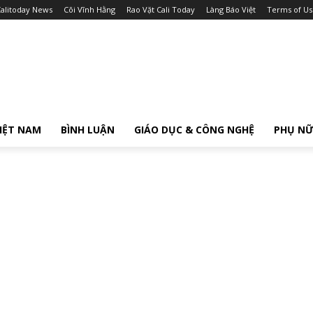
alitoday News
Cõi Vĩnh Hằng
Rao Vặt Cali Today
Làng Báo Việt
Terms of Us
IỆT NAM
BÌNH LUẬN
GIÁO DỤC & CÔNG NGHỆ
PHỤ N