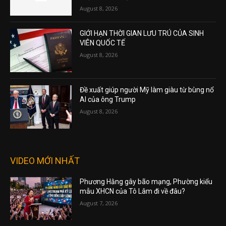
August 8, 2026
GIỚI HẠN THỜI GIAN LƯU TRÚ CỦA SINH
VIÊN QUỐC TẾ
August 8, 2026
Đề xuất giúp người Mỹ làm giàu từ bùng nổ
AI của ông Trump
August 8, 2026
VIDEO MỚI NHẤT
Phương Hằng gây bão mạng, Phường kiểu
mẫu XHCN của Tô Lâm đi về đâu?
August 7, 2026