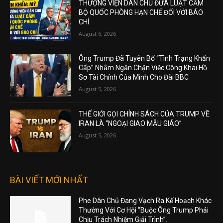
THƯỢNG VIỆN DÂN CHỦ ĐƯA LUẬT CẤM
BỘ QUỐC PHÒNG HẠN CHẾ ĐỐI VỚI BÁO
CHÍ
August 6, 2026
Ông Trump Đã Tuyên Bố “Tình Trạng Khẩn
Cấp” Nhằm Ngăn Chặn Việc Công Khai Hồ
Sơ Tài Chính Của Mình Cho Đài BBC
August 5, 2026
THẾ GIỚI GỌI CHÍNH SÁCH CỦA TRUMP VỀ
IRAN LÀ “NGOẠI GIAO MẪU GIÁO”
August 5, 2026
BÀI VIẾT MỚI NHẤT
Phe Dân Chủ Đang Vạch Ra Kế Hoạch Khác
Thường Với Cơ Hội “Buộc Ông Trump Phải
Chịu Trách Nhiệm Giải Trình”.