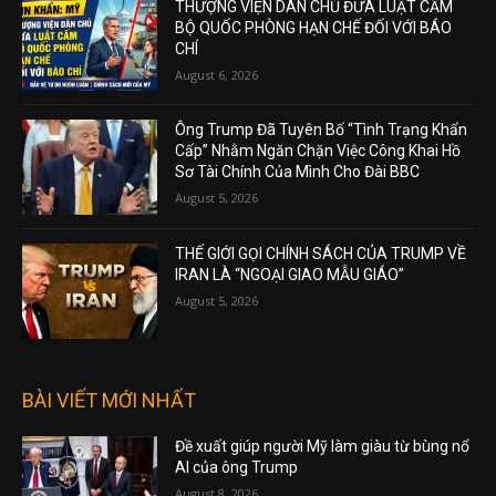
THƯỢNG VIỆN DÂN CHỦ ĐƯA LUẬT CẤM
BỘ QUỐC PHÒNG HẠN CHẾ ĐỐI VỚI BÁO
CHÍ
August 6, 2026
Ông Trump Đã Tuyên Bố “Tình Trạng Khẩn
Cấp” Nhằm Ngăn Chặn Việc Công Khai Hồ
Sơ Tài Chính Của Mình Cho Đài BBC
August 5, 2026
THẾ GIỚI GỌI CHÍNH SÁCH CỦA TRUMP VỀ
IRAN LÀ “NGOẠI GIAO MẪU GIÁO”
August 5, 2026
BÀI VIẾT MỚI NHẤT
Đề xuất giúp người Mỹ làm giàu từ bùng nổ
AI của ông Trump
August 8, 2026