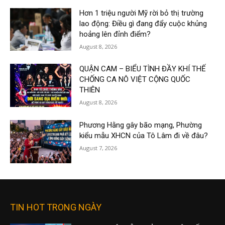
Hơn 1 triệu người Mỹ rời bỏ thị trường
lao động: Điều gì đang đẩy cuộc khủng
hoảng lên đỉnh điểm?
August 8, 2026
QUẬN CAM – BIỂU TÌNH ĐẦY KHÍ THẾ
CHỐNG CA NÔ VIỆT CỘNG QUỐC
THIÊN
August 8, 2026
Phương Hằng gây bão mạng, Phường
kiểu mẫu XHCN của Tô Lâm đi về đâu?
August 7, 2026
TIN HOT TRONG NGÀY