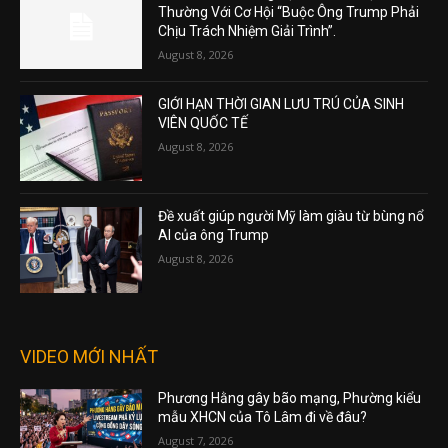
Thường Với Cơ Hội “Buộc Ông Trump Phải
Chịu Trách Nhiệm Giải Trình”.
August 8, 2026
GIỚI HẠN THỜI GIAN LƯU TRÚ CỦA SINH
VIÊN QUỐC TẾ
August 8, 2026
Đề xuất giúp người Mỹ làm giàu từ bùng nổ
AI của ông Trump
August 8, 2026
VIDEO MỚI NHẤT
Phương Hằng gây bão mạng, Phường kiểu
mẫu XHCN của Tô Lâm đi về đâu?
August 7, 2026