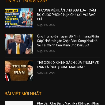
TIN HOT TRONG NGÀY
THƯỢNG VIỆN DÂN CHỦ ĐƯA LUẬT CẤM
BỘ QUỐC PHÒNG HẠN CHẾ ĐỐI VỚI BÁO
CHÍ
August 6, 2026
Ông Trump Đã Tuyên Bố “Tình Trạng Khẩn
Cấp” Nhằm Ngăn Chặn Việc Công Khai Hồ
Sơ Tài Chính Của Mình Cho Đài BBC
August 5, 2026
THẾ GIỚI GỌI CHÍNH SÁCH CỦA TRUMP VỀ
IRAN LÀ “NGOẠI GIAO MẪU GIÁO”
August 5, 2026
BÀI VIẾT MỚI NHẤT
Phe Dân Chủ Đang Vạch Ra Kế Hoạch Khác