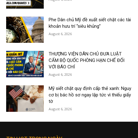
Phe Dân chủ Mỹ đề xuất siết chặt các tài
khoản hưu trí “siêu khủng”
August 6, 2026
THƯỢNG VIỆN DÂN CHỦ ĐƯA LUẬT
CẤM BỘ QUỐC PHÒNG HẠN CHẾ ĐỐI
VỚI BÁO CHÍ
August 6, 2026
Mỹ siết chặt quy định cấp thẻ xanh: Nguy
cơ bị bác hồ sơ ngay lập tức vì thiếu giấy
tờ
August 6, 2026