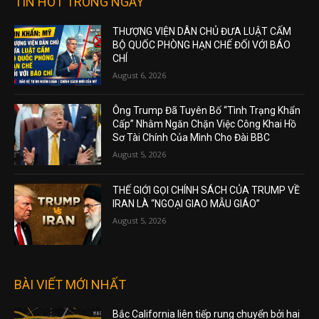
TIN HOT TRONG NGÀY
THƯỢNG VIỆN DÂN CHỦ ĐƯA LUẬT CẤM
BỘ QUỐC PHÒNG HẠN CHẾ ĐỐI VỚI BÁO
CHÍ
August 6, 2026
Ông Trump Đã Tuyên Bố “Tình Trạng Khẩn
Cấp” Nhằm Ngăn Chặn Việc Công Khai Hồ
Sơ Tài Chính Của Mình Cho Đài BBC
August 5, 2026
THẾ GIỚI GỌI CHÍNH SÁCH CỦA TRUMP VỀ
IRAN LÀ “NGOẠI GIAO MẪU GIÁO”
August 5, 2026
BÀI VIẾT MỚI NHẤT
Bắc California liên tiếp rung chuyển bởi hai