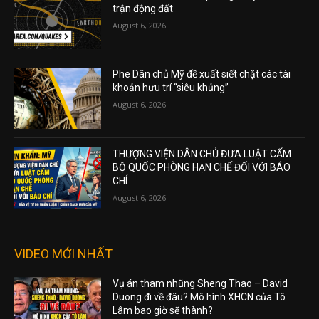
trận động đất
August 6, 2026
Phe Dân chủ Mỹ đề xuất siết chặt các tài
khoản hưu trí “siêu khủng”
August 6, 2026
THƯỢNG VIỆN DÂN CHỦ ĐƯA LUẬT CẤM
BỘ QUỐC PHÒNG HẠN CHẾ ĐỐI VỚI BÁO
CHÍ
August 6, 2026
VIDEO MỚI NHẤT
Vụ án tham nhũng Sheng Thao – David
Duong đi về đâu? Mô hình XHCN của Tô
Lâm bao giờ sẽ thành?