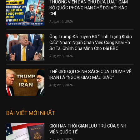
THƯỢNG VIỆN DÂN CHỦ ĐƯA LUẬT CẤM
BỘ QUỐC PHÒNG HẠN CHẾ ĐỐI VỚI BÁO
CHÍ
August 6, 2026
Ông Trump Đã Tuyên Bố “Tình Trạng Khẩn
Cấp” Nhằm Ngăn Chặn Việc Công Khai Hồ
Sơ Tài Chính Của Mình Cho Đài BBC
August 5, 2026
THẾ GIỚI GỌI CHÍNH SÁCH CỦA TRUMP VỀ
IRAN LÀ “NGOẠI GIAO MẪU GIÁO”
August 5, 2026
BÀI VIẾT MỚI NHẤT
GIỚI HẠN THỜI GIAN LƯU TRÚ CỦA SINH
VIÊN QUỐC TẾ
August 8, 2026