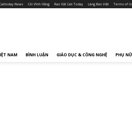
Calitoday News
Cõi Vĩnh Hằng
Rao Vặt Cali Today
Làng Báo Việt
Terms of U
IỆT NAM
BÌNH LUẬN
GIÁO DỤC & CÔNG NGHỆ
PHỤ N