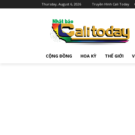
Thursday, August 6, 2026
Truyền Hình Cali Today
CỘNG ĐỒNG
HOA KỲ
THẾ GIỚI
V