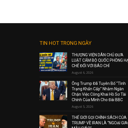
TIN HOT TRONG NGÀY
THƯỢNG VIỆN DÂN CHỦ ĐƯA
LUẬT CẤM BỘ QUỐC PHÒNG H
CHẾ ĐỐI VỚI BÁO CHÍ
August 6, 2026
Ông Trump Đã Tuyên Bố “Tình
Trạng Khẩn Cấp” Nhằm Ngăn
Chặn Việc Công Khai Hồ Sơ Tài
Chính Của Mình Cho Đài BBC
August 5, 2026
THẾ GIỚI GỌI CHÍNH SÁCH CỦA
TRUMP VỀ IRAN LÀ “NGOẠI GI