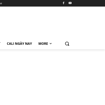
se
Ữ
CALI NGÀY NAY
MORE