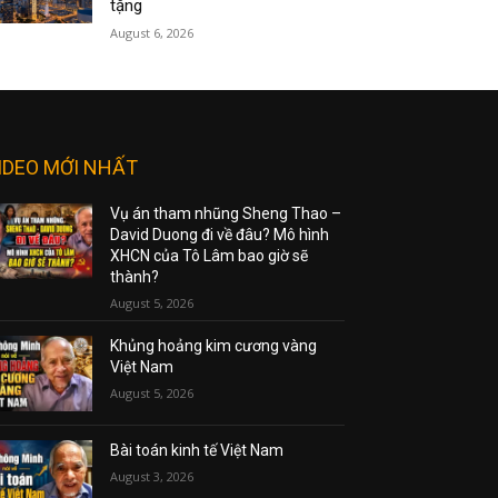
tặng
August 6, 2026
IDEO MỚI NHẤT
Vụ án tham nhũng Sheng Thao –
David Duong đi về đâu? Mô hình
XHCN của Tô Lâm bao giờ sẽ
thành?
August 5, 2026
Khủng hoảng kim cương vàng
Việt Nam
August 5, 2026
Bài toán kinh tế Việt Nam
August 3, 2026