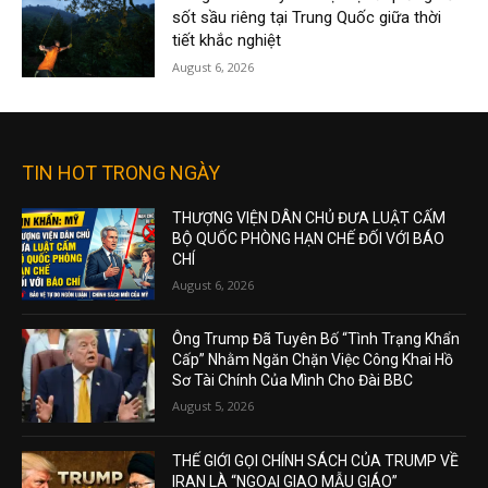
sốt sầu riêng tại Trung Quốc giữa thời
tiết khắc nghiệt
August 6, 2026
TIN HOT TRONG NGÀY
THƯỢNG VIỆN DÂN CHỦ ĐƯA LUẬT CẤM
BỘ QUỐC PHÒNG HẠN CHẾ ĐỐI VỚI BÁO
CHÍ
August 6, 2026
Ông Trump Đã Tuyên Bố “Tình Trạng Khẩn
Cấp” Nhằm Ngăn Chặn Việc Công Khai Hồ
Sơ Tài Chính Của Mình Cho Đài BBC
August 5, 2026
THẾ GIỚI GỌI CHÍNH SÁCH CỦA TRUMP VỀ
IRAN LÀ “NGOẠI GIAO MẪU GIÁO”