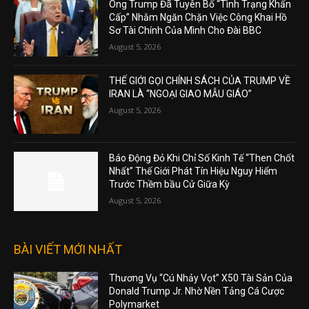
Ông Trump Đã Tuyên Bố “Tình Trạng Khẩn
Cấp” Nhằm Ngăn Chặn Việc Công Khai Hồ
Sơ Tài Chính Của Mình Cho Đài BBC
August 5, 2026
THẾ GIỚI GỌI CHÍNH SÁCH CỦA TRUMP VỀ
IRAN LÀ “NGOẠI GIAO MẪU GIÁO”
August 5, 2026
Báo Động Đỏ Khi Chỉ Số Kinh Tế “Then Chốt
Nhất” Thế Giới Phát Tín Hiệu Nguy Hiểm
Trước Thềm bầu Cử Giữa Kỳ
August 5, 2026
BÀI VIẾT MỚI NHẤT
Thương Vụ “Cú Nhảy Vọt” X50 Tài Sản Của
Donald Trump Jr. Nhờ Nền Tảng Cá Cược
Polymarket