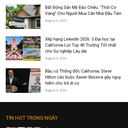
Bất Động Sản Mỹ Đảo Chiều: “Thời Cơ
Vàng” Cho Người Mua Căn Nhà Đầu Tiên
August 6, 2026
Xếp hạng LinkedIn 2026: 5 Đại học tại
California Lọt Top 40 Trường Tốt nhất
cho Sự nghiệp Lâu dài
August 6, 2026
Bầu cử Thống đốc California: Steve
Hilton cáo buộc Xavier Becerra gây nguy
hiểm cho trẻ di cư
August 6, 2026
TIN HOT TRONG NGÀY