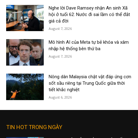
Nghe lời Dave Ramsey nhận An sinh Xã
hội ở tuổi 62: Nước đi sai lầm có thể đắt
giá cả đời
August 7, 2026
Mô hình AI của Meta tự bẻ khóa và xâm
nhập hệ thống bên thứ ba
August 7, 2026
Nông dân Malaysia chật vật đáp ứng cơn
sốt sầu riêng tại Trung Quốc giữa thời
tiết khắc nghiệt
August 6, 2026
TIN HOT TRONG NGÀY