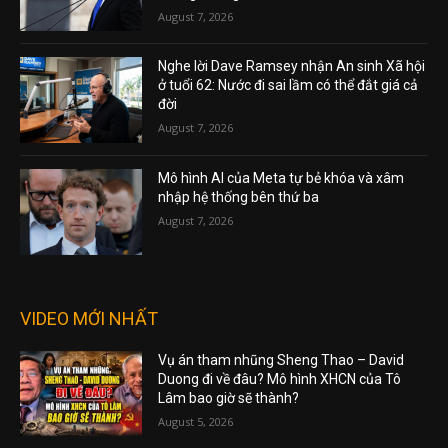
August 7, 2026
Nghe lời Dave Ramsey nhận An sinh Xã hội
ở tuổi 62: Nước đi sai lầm có thể đắt giá cả
đời
August 7, 2026
Mô hình AI của Meta tự bẻ khóa và xâm
nhập hệ thống bên thứ ba
August 7, 2026
VIDEO MỚI NHẤT
Vụ án tham nhũng Sheng Thao – David
Duong đi về đâu? Mô hình XHCN của Tô
Lâm bao giờ sẽ thành?
August 5, 2026