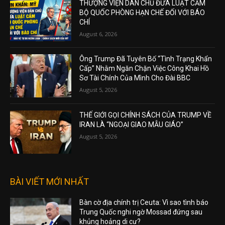
THƯỢNG VIỆN DÂN CHỦ ĐƯA LUẬT CẤM
BỘ QUỐC PHÒNG HẠN CHẾ ĐỐI VỚI BÁO
CHÍ
August 6, 2026
Ông Trump Đã Tuyên Bố “Tình Trạng Khẩn
Cấp” Nhằm Ngăn Chặn Việc Công Khai Hồ
Sơ Tài Chính Của Mình Cho Đài BBC
August 5, 2026
THẾ GIỚI GỌI CHÍNH SÁCH CỦA TRUMP VỀ
IRAN LÀ “NGOẠI GIAO MẪU GIÁO”
August 5, 2026
BÀI VIẾT MỚI NHẤT
Bàn cờ địa chính trị Ceuta: Vì sao tình báo
Trung Quốc nghi ngờ Mossad đứng sau
khủng hoảng di cư?