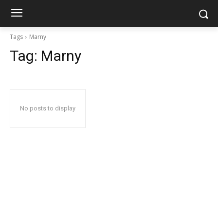
Tags
Marny
Tag:
Marny
No posts to display