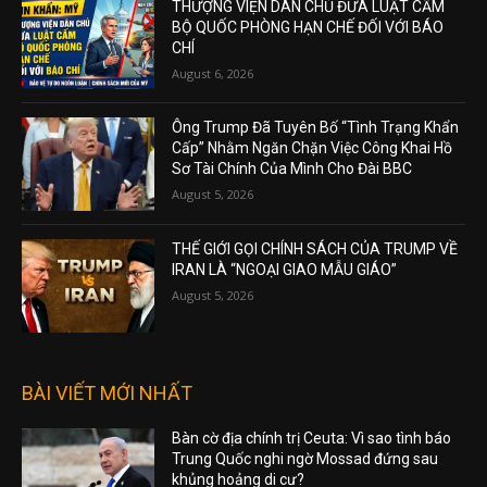
THƯỢNG VIỆN DÂN CHỦ ĐƯA LUẬT CẤM
BỘ QUỐC PHÒNG HẠN CHẾ ĐỐI VỚI BÁO
CHÍ
August 6, 2026
Ông Trump Đã Tuyên Bố “Tình Trạng Khẩn
Cấp” Nhằm Ngăn Chặn Việc Công Khai Hồ
Sơ Tài Chính Của Mình Cho Đài BBC
August 5, 2026
THẾ GIỚI GỌI CHÍNH SÁCH CỦA TRUMP VỀ
IRAN LÀ “NGOẠI GIAO MẪU GIÁO”
August 5, 2026
BÀI VIẾT MỚI NHẤT
Bàn cờ địa chính trị Ceuta: Vì sao tình báo
Trung Quốc nghi ngờ Mossad đứng sau
khủng hoảng di cư?