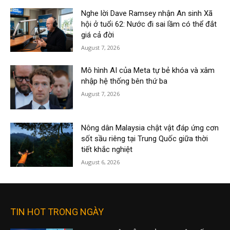
Nghe lời Dave Ramsey nhận An sinh Xã
hội ở tuổi 62: Nước đi sai lầm có thể đắt
giá cả đời
August 7, 2026
Mô hình AI của Meta tự bẻ khóa và xâm
nhập hệ thống bên thứ ba
August 7, 2026
Nông dân Malaysia chật vật đáp ứng cơn
sốt sầu riêng tại Trung Quốc giữa thời
tiết khắc nghiệt
August 6, 2026
TIN HOT TRONG NGÀY