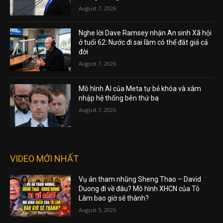
August 7, 2026
Nghe lời Dave Ramsey nhận An sinh Xã hội
ở tuổi 62: Nước đi sai lầm có thể đắt giá cả
đời
August 7, 2026
Mô hình AI của Meta tự bẻ khóa và xâm
nhập hệ thống bên thứ ba
August 7, 2026
VIDEO MỚI NHẤT
Vụ án tham nhũng Sheng Thao – David
Duong đi về đâu? Mô hình XHCN của Tô
Lâm bao giờ sẽ thành?
August 5, 2026