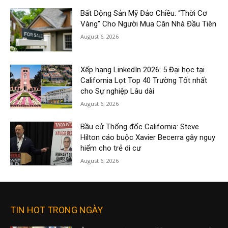
Bất Động Sản Mỹ Đảo Chiều: “Thời Cơ
Vàng” Cho Người Mua Căn Nhà Đầu Tiên
August 6, 2026
Xếp hạng LinkedIn 2026: 5 Đại học tại
California Lọt Top 40 Trường Tốt nhất
cho Sự nghiệp Lâu dài
August 6, 2026
Bầu cử Thống đốc California: Steve
Hilton cáo buộc Xavier Becerra gây nguy
hiểm cho trẻ di cư
August 6, 2026
TIN HOT TRONG NGÀY