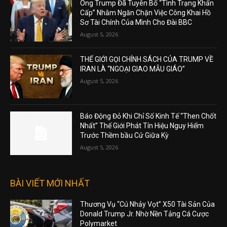
Ông Trump Đã Tuyên Bố “Tình Trạng Khẩn
Cấp” Nhằm Ngăn Chặn Việc Công Khai Hồ
Sơ Tài Chính Của Mình Cho Đài BBC
August 5, 2026
THẾ GIỚI GỌI CHÍNH SÁCH CỦA TRUMP VỀ
IRAN LÀ “NGOẠI GIAO MẪU GIÁO”
August 5, 2026
Báo Động Đỏ Khi Chỉ Số Kinh Tế “Then Chốt
Nhất” Thế Giới Phát Tín Hiệu Nguy Hiểm
Trước Thềm bầu Cử Giữa Kỳ
August 5, 2026
BÀI VIẾT MỚI NHẤT
Thương Vụ “Cú Nhảy Vọt” X50 Tài Sản Của
Donald Trump Jr. Nhờ Nền Tảng Cá Cược
Polymarket