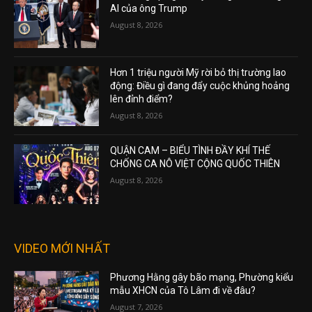
AI của ông Trump
August 8, 2026
Hơn 1 triệu người Mỹ rời bỏ thị trường lao
động: Điều gì đang đẩy cuộc khủng hoảng
lên đỉnh điểm?
August 8, 2026
QUẬN CAM – BIỂU TÌNH ĐẦY KHÍ THẾ
CHỐNG CA NÔ VIỆT CỘNG QUỐC THIÊN
August 8, 2026
VIDEO MỚI NHẤT
Phương Hằng gây bão mạng, Phường kiểu
mẫu XHCN của Tô Lâm đi về đâu?
August 7, 2026