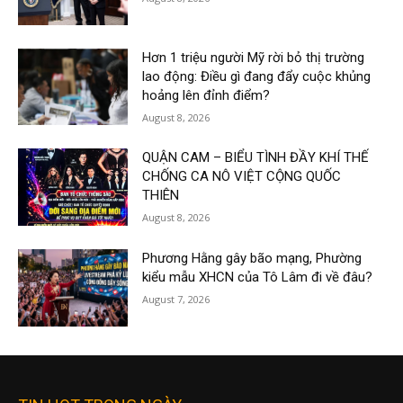
Hơn 1 triệu người Mỹ rời bỏ thị trường
lao động: Điều gì đang đẩy cuộc khủng
hoảng lên đỉnh điểm?
August 8, 2026
QUẬN CAM – BIỂU TÌNH ĐẦY KHÍ THẾ
CHỐNG CA NÔ VIỆT CỘNG QUỐC
THIÊN
August 8, 2026
Phương Hằng gây bão mạng, Phường
kiểu mẫu XHCN của Tô Lâm đi về đâu?
August 7, 2026