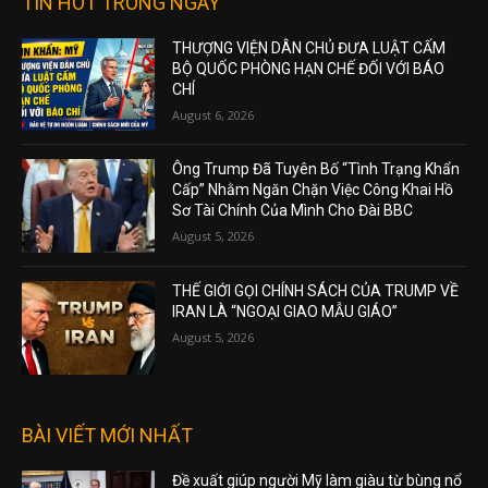
TIN HOT TRONG NGÀY
THƯỢNG VIỆN DÂN CHỦ ĐƯA LUẬT CẤM
BỘ QUỐC PHÒNG HẠN CHẾ ĐỐI VỚI BÁO
CHÍ
August 6, 2026
Ông Trump Đã Tuyên Bố “Tình Trạng Khẩn
Cấp” Nhằm Ngăn Chặn Việc Công Khai Hồ
Sơ Tài Chính Của Mình Cho Đài BBC
August 5, 2026
THẾ GIỚI GỌI CHÍNH SÁCH CỦA TRUMP VỀ
IRAN LÀ “NGOẠI GIAO MẪU GIÁO”
August 5, 2026
BÀI VIẾT MỚI NHẤT
Đề xuất giúp người Mỹ làm giàu từ bùng nổ