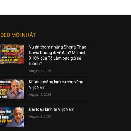
IDEO MỚI NHẤT
Vụ án tham nhũng Sheng Thao –
David Duong đi về đâu? Mô hình
XHCN của Tô Lâm bao giờ sẽ
thành?
August 5, 2026
Khủng hoảng kim cương vàng
Việt Nam
August 5, 2026
Bài toán kinh tế Việt Nam
August 3, 2026