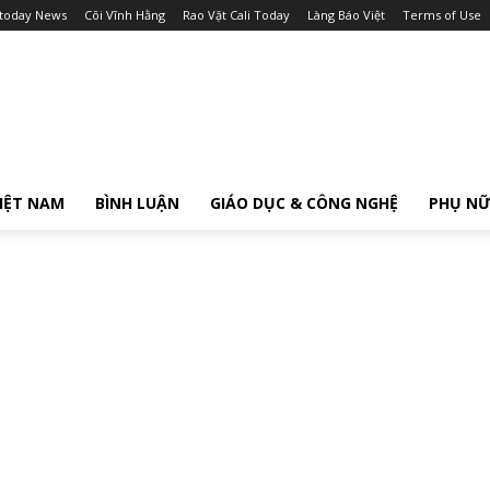
itoday News
Cõi Vĩnh Hằng
Rao Vặt Cali Today
Làng Báo Việt
Terms of Use
IỆT NAM
BÌNH LUẬN
GIÁO DỤC & CÔNG NGHỆ
PHỤ N