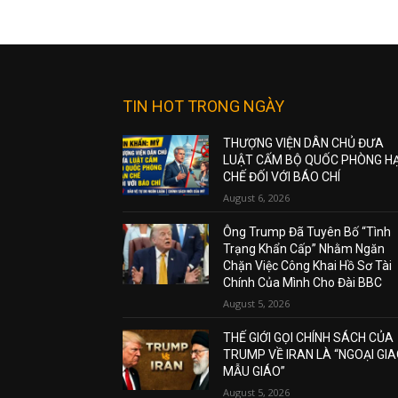
TIN HOT TRONG NGÀY
THƯỢNG VIỆN DÂN CHỦ ĐƯA
LUẬT CẤM BỘ QUỐC PHÒNG H
CHẾ ĐỐI VỚI BÁO CHÍ
August 6, 2026
Ông Trump Đã Tuyên Bố “Tình
Trạng Khẩn Cấp” Nhằm Ngăn
Chặn Việc Công Khai Hồ Sơ Tài
Chính Của Mình Cho Đài BBC
August 5, 2026
THẾ GIỚI GỌI CHÍNH SÁCH CỦA
TRUMP VỀ IRAN LÀ “NGOẠI GI
MẪU GIÁO”
August 5, 2026