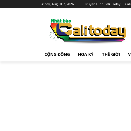
Friday, August 7, 2026
Truyền Hình Cali Today
Cal
CỘNG ĐỒNG
HOA KỲ
THẾ GIỚI
V